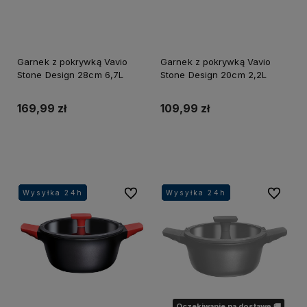
Garnek z pokrywką Vavio
Garnek z pokrywką Vavio
Stone Design 28cm 6,7L
Stone Design 20cm 2,2L
169,99 zł
109,99 zł
Do koszyka
Do koszyka
Do ulubionych
Do ulubi
Wysyłka 24h
Wysyłka 24h
Wysyłka 24h
Wysyłka 24h
Wysyłka 24h
Wysyłka 24h
Wysyłka 24h
Wysyłka 24h
Wysyłka 24h
Wysyłka 24h
Oczekiwanie na dostawę 🚚