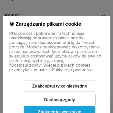
Pomoc
🍪 Zarządzanie plikami cookie
KOLEKCJE
Pliki cookies i pokrewne im technologie
umożliwiają poprawne działanie strony i
pomagają nam dostosować ofertę do Twoich
potrzeb. Możesz zaakceptować wykorzystanie
Nasze marki
przez nas wszystkich tych plików i przejść do
sklepu lub dostosować użycie plików do swoich
preferencji, wybierając opcję
"Dostosuj zgody".
Więcej o plikach cookies
O nas
przeczytasz w naszej Polityce prywatności.
Zaakceptuj tylko niezbędne
Sklep internetowy Shoper Premium
Szablon Shoper Modern 3.0™
od GrowCommerce
Dostosuj zgody
Pokaż filtry
Zaakceptuj wszystkie