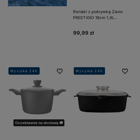
Rondel z pokrywką Zavio
PRESTIGIO 18cm 1,9L
czerwony
99,99 zł
Do koszyka
Do ulubionych
Do ulubi
Wysyłka 24h
Wysyłka 24h
Wysyłka 24h
Wysyłka 24h
Wysyłka 24h
Wysyłka 24h
Wysyłka 24h
Wysyłka 24h
Wysyłka 24h
Wysyłka 24h
Oczekiwanie na dostawę 🚚