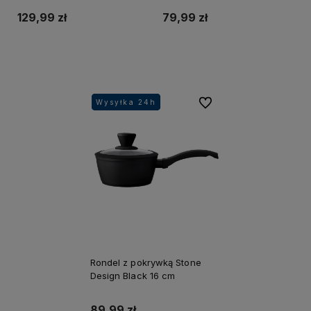
129,99 zł
79,99 zł
Do koszyka
Do koszyka
Do ulubionych
Wysyłka 24h
Wysyłka 24h
Wysyłka 24h
Rondel z pokrywką Stone
Design Black 16 cm
89,99 zł