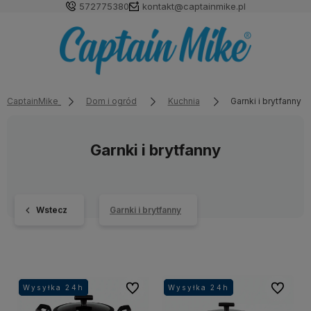
572775380
kontakt@captainmike.pl
CaptainMike
Dom i ogród
Kuchnia
Garnki i brytfanny
Garnki i brytfanny
Wstecz
Garnki i brytfanny
Do ulubionych
Do ulubi
Wysyłka 24h
Wysyłka 24h
Wysyłka 24h
Wysyłka 24h