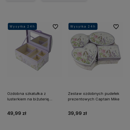
Do ulubionych
Do ulubi
Wysyłka 24h
Wysyłka 24h
Wysyłka 24h
Wysyłka 24h
Ozdobna szkatułka z
Zestaw ozdobnych pudełek
lusterkiem na biżuterię
prezentowych Captain Mike
Captain Mike
49,99 zł
39,99 zł
Do koszyka
Do koszyka