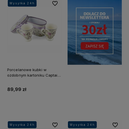
Do ulubionych
Wysyłka 24h
Wysyłka 24h
Wysyłka 24h
Wysyłka 24h
Porcelanowe kubki w
ozdobnym kartoniku Captain
Mike
89,99 zł
Do koszyka
Do ulubionych
Do ulubi
Wysyłka 24h
Wysyłka 24h
Wysyłka 24h
Wysyłka 24h
Wysyłka 24h
Wysyłka 24h
Wysyłka 24h
Wysyłka 24h