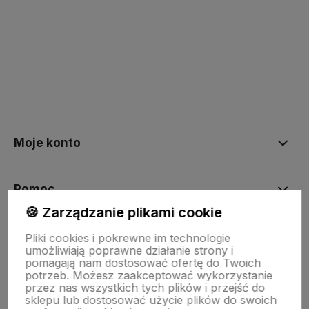
polityce prywatności
Moje konto
Pomoc
🍪 Zarządzanie plikami cookie
KOLEKCJE
Pliki cookies i pokrewne im technologie
umożliwiają poprawne działanie strony i
pomagają nam dostosować ofertę do Twoich
potrzeb. Możesz zaakceptować wykorzystanie
Nasze marki
przez nas wszystkich tych plików i przejść do
sklepu lub dostosować użycie plików do swoich