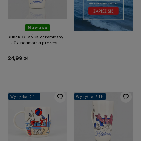
Nowość
Kubek GDAŃSK ceramiczny
DUŻY nadmorski prezent
pamiątka znad morza 450 ml
24,99 zł
Do koszyka
Do ulubionych
Do ulubi
Wysyłka 24h
Wysyłka 24h
Wysyłka 24h
Wysyłka 24h
Wysyłka 24h