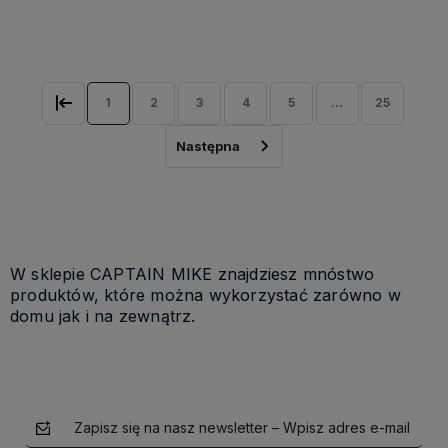
Do koszyka
1
2
3
4
5
...
25
W sklepie CAPTAIN MIKE znajdziesz mnóstwo
produktów, które można wykorzystać zarówno w
domu jak i na zewnątrz.
Zapisz się na nasz newsletter – Wpisz adres e-mail