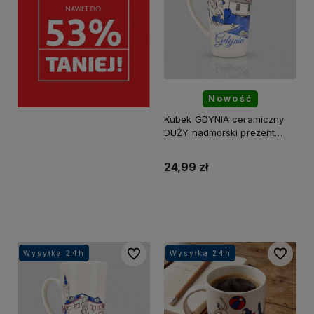
Nowość
Kubek GDYNIA ceramiczny
DUŻY nadmorski prezent
pamiątka znad morza 450 ml
24,99 zł
Do koszyka
Do ulubionych
Do ulubi
Wysyłka 24h
Wysyłka 24h
Wysyłka 24h
Wysyłka 24h
Wysyłka 24h
Wysyłka 24h