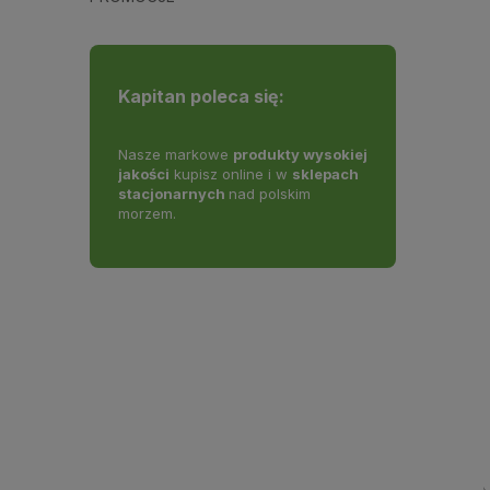
Kapitan poleca się:
mowej dostawy
Nasze markowe
produkty wysokiej
Doradzamy w wyb
jakości
kupisz online i w
sklepach
oferujemy pomoc
stacjonarnych
nad polskim
zamówienia.
morzem.