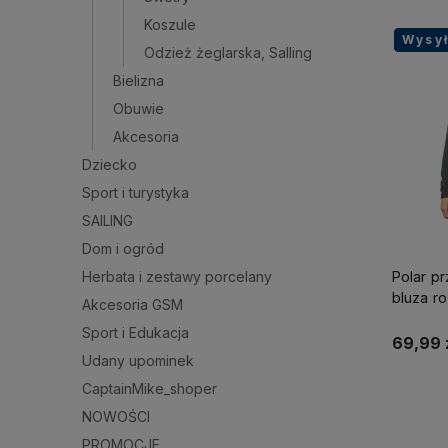
Koszule
Wysy
Wysy
Wysy
Odzież żeglarska, Salling
Bielizna
Obuwie
Akcesoria
Dziecko
Sport i turystyka
SAILING
Dom i ogród
Herbata i zestawy porcelany
Polar p
bluza r
Akcesoria GSM
Captain
Sport i Edukacja
69,99 
Udany upominek
CaptainMike_shoper
NOWOŚCI
PROMOCJE