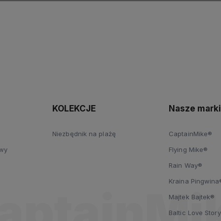
polityce
prywatności
KOLEKCJE
Nasze marki
Niezbędnik na plażę
CaptainMike®
owy
Flying Mike®
Rain Way®
Kraina Pingwina
i
Majtek Bajtek®
Baltic Love Stor