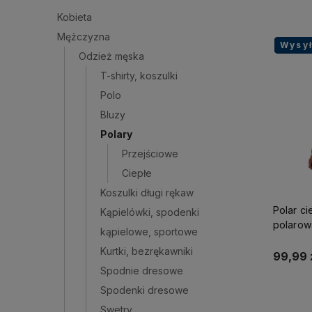
Kobieta
Mężczyzna
Wysy
Wysy
Wysy
Odzież męska
T-shirty, koszulki
Polo
Bluzy
Polary
Przejściowe
Ciepłe
Koszulki długi rękaw
Polar ci
Kąpielówki, spodenki
polarow
kąpielowe, sportowe
kieszen
Kurtki, bezrękawniki
99,99 
Spodnie dresowe
Spodenki dresowe
Swetry