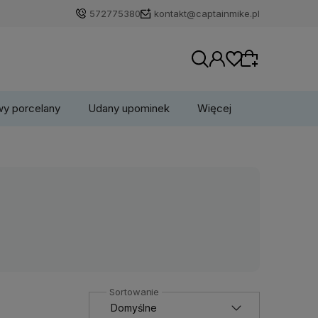
572775380
kontakt@captainmike.pl
wy porcelany
Udany upominek
Więcej
Wybierz coś dla siebie z naszej aktualnej
oferty lub zaloguj się, aby przywrócić dodane
produkty do listy z poprzedniej sesji.