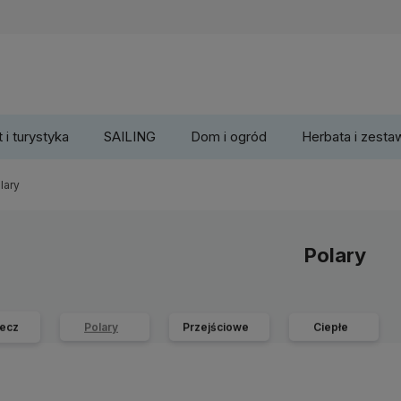
 i turystyka
SAILING
Dom i ogród
Herbata i zesta
lary
Polary
ecz
Polary
Przejściowe
Ciepłe