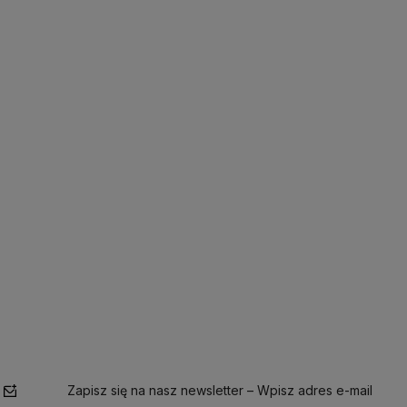
orze produktów i
Skorzystaj z darmowej dostawy
 przy składaniu
już od
99 zł!
Zapisz się na nasz newsletter – Wpisz adres e-mail