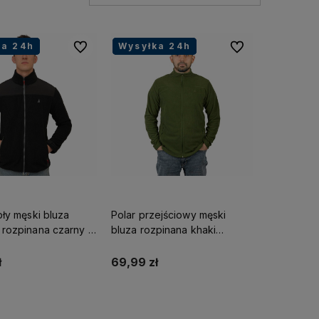
ka 24h
ka 24h
ka 24h
Wysyłka 24h
Wysyłka 24h
Wysyłka 24h
Do ulubionych
Do ulubionych
pły męski bluza
Polar przejściowy męski
 rozpinana czarny z
bluza rozpinana khaki
mi Captain Mike
Captain Mike
ł
69,99 zł
Do koszyka
Do koszyka