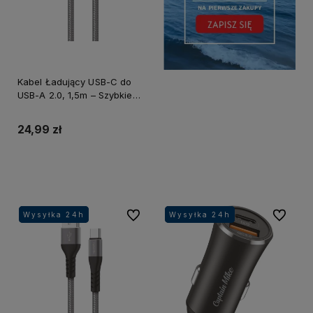
Kabel Ładujący USB-C do
USB-A 2.0, 1,5m – Szybkie
Ładowanie i Transfer
Danych
24,99 zł
Do koszyka
Do ulubionych
Do ulubi
Wysyłka 24h
Wysyłka 24h
Wysyłka 24h
Wysyłka 24h