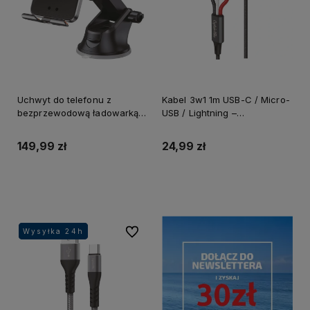
Uchwyt do telefonu z
Kabel 3w1 1m USB-C / Micro-
bezprzewodową ładowarką
USB / Lightning –
samochodową 15W Captain
Wszechstronność w jednym
Mike
kablu!
149,99 zł
24,99 zł
Do koszyka
Do koszyka
Do ulubionych
Wysyłka 24h
Wysyłka 24h
Wysyłka 24h