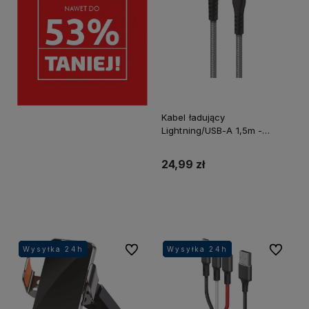
Kabel ładujący
Lightning/USB-A 1,5m -
Wysoka jakość i szybkie
ładowanie
24,99 zł
Do koszyka
Do ulubionych
Do ulubi
Wysyłka 24h
Wysyłka 24h
Wysyłka 24h
Wysyłka 24h
Wysyłka 24h
Wysyłka 24h