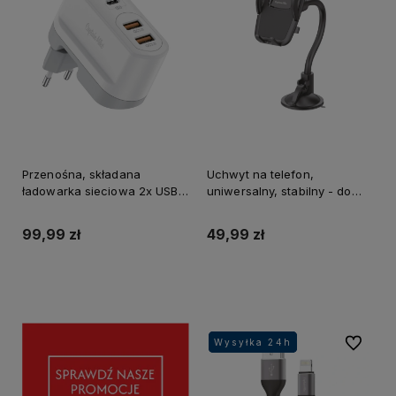
Przenośna, składana
Uchwyt na telefon,
ładowarka sieciowa 2x USB
uniwersalny, stabilny - do
+ 2x USB type-C PD 40W /
szyby i do kratki wentylacji
QC 18W
99,99 zł
49,99 zł
Do koszyka
Do koszyka
Do ulubi
Wysyłka 24h
Wysyłka 24h
Wysyłka 24h