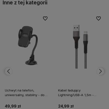
Inne z tej kategorii
bionych
bionych
Do ulubionych
Do ulubionych
Do ulubi
Do ulubi
Uchwyt na telefon,
Kabel ładujący
uniwersalny, stabilny - do
Lightning/USB-A 1,5m -
szyby i do kratki wentylacji
Wysoka jakość i szybkie
ładowanie
49,99 zł
24,99 zł