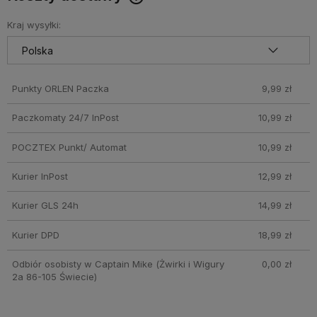
Darmowy Paczkomat już od 160 zł! Leżaki, parasole i inne
produkty które nie mieszczą się do Paczkomatu nie
Kraj wysyłki:
wchodzą w skład promocji. Koszty wysyłki dla przesyłek
pobraniowych mogą być droższe
Punkty ORLEN Paczka
9,99 zł
Paczkomaty 24/7 InPost
10,99 zł
POCZTEX Punkt/ Automat
10,99 zł
Kurier InPost
12,99 zł
Kurier GLS 24h
14,99 zł
Kurier DPD
18,99 zł
Odbiór osobisty w Captain Mike
(Żwirki i Wigury
0,00 zł
2a 86-105 Świecie)