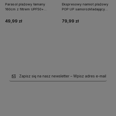
Parasol plażowy łamany
Ekspresowy namiot plażowy
160cm z filtrem UPF50+
POP UP samorozkładający
Captain Mike szary
Captain Mike®
49,99 zł
79,99 zł
Do koszyka
Do koszyka
Zapisz się na nasz newsletter – Wpisz adres e-mail