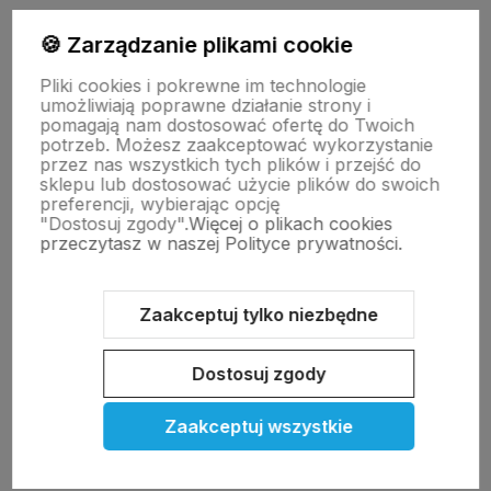
polityce prywatności
🍪 Zarządzanie plikami cookie
Pliki cookies i pokrewne im technologie
Moje konto
umożliwiają poprawne działanie strony i
pomagają nam dostosować ofertę do Twoich
potrzeb. Możesz zaakceptować wykorzystanie
przez nas wszystkich tych plików i przejść do
Pomoc
sklepu lub dostosować użycie plików do swoich
preferencji, wybierając opcję
"Dostosuj zgody".
Więcej o plikach cookies
KOLEKCJE
przeczytasz w naszej Polityce prywatności.
Nasze marki
Zaakceptuj tylko niezbędne
Dostosuj zgody
O nas
Zaakceptuj wszystkie