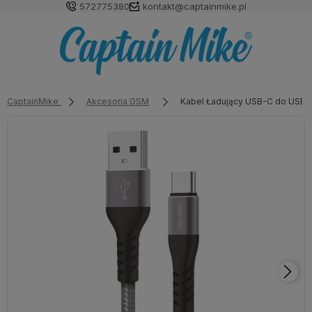
572775380
kontakt@captainmike.pl
CaptainMike
Akcesoria GSM
Kabel Ładujący USB-C do USB-A 