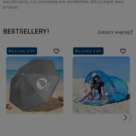
weryfikujemy, czy pochodzą one od klientów, którzy kupili dany
produkt.
BESTSELLERY!
Zobacz więcej
Do ulubionych
Do ulubi
Wysyłka 24h
Wysyłka 24h
Wysyłka 24h
Wysyłka 24h
Wysyłka 24h
Wysyłka 24h