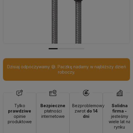
Dzisiaj odpoczywamy 😅. Paczkę nadamy w najbliższy dzień
roboczy.
Tylko
Bezpieczne
Bezproblemowy
Solidna
prawdziwe
płatności
zwrot
do 14
firma -
opinie
internetowe
dni
jesteśmy
produktowe
wiele lat na
rynku