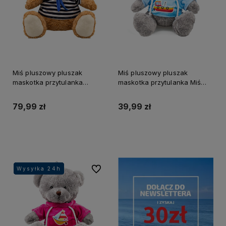
Miś pluszowy pluszak
Miś pluszowy pluszak
maskotka przytulanka
maskotka przytulanka Miś
PREZENT 40 cm
Józek
79,99 zł
39,99 zł
Do koszyka
Do koszyka
Do ulubionych
Wysyłka 24h
Wysyłka 24h
Wysyłka 24h
Wysyłka 24h