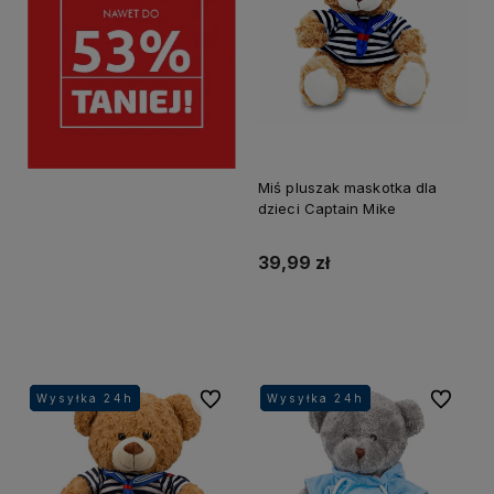
Miś pluszak maskotka dla
dzieci Captain Mike
39,99 zł
Do koszyka
Do ulubionych
Do ulubi
Wysyłka 24h
Wysyłka 24h
Wysyłka 24h
Wysyłka 24h
Wysyłka 24h
Wysyłka 24h
Wysyłka 24h
Wysyłka 24h