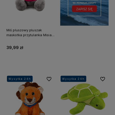
Miś pluszowy pluszak
maskotka przytulanka Misia
Asia
39,99 zł
Do koszyka
Do ulubionych
Do ulubi
Wysyłka 24h
Wysyłka 24h
Wysyłka 24h
Wysyłka 24h
Wysyłka 24h
Wysyłka 24h
Wysyłka 24h
Wysyłka 24h
Wysyłka 24h