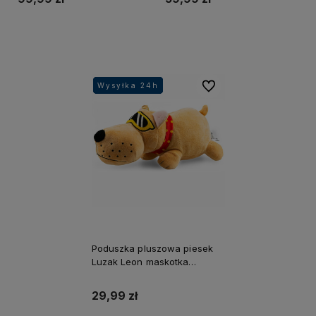
Do koszyka
Do koszyka
Do ulubionych
Wysyłka 24h
Wysyłka 24h
Wysyłka 24h
Wysyłka 24h
Poduszka pluszowa piesek
Luzak Leon maskotka
przytulanka 30 cm
29,99 zł