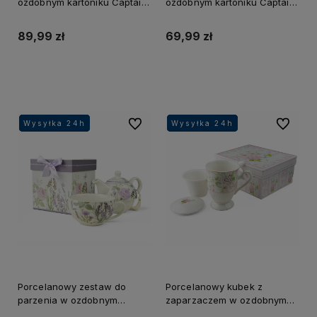
ozdobnym kartoniku Captain
ozdobnym kartoniku Captain
Mike
Mike
89,99 zł
69,99 zł
Do koszyka
Do koszyka
Do ulubionych
Do ulubi
Wysyłka 24h
Wysyłka 24h
Wysyłka 24h
Wysyłka 24h
Wysyłka 24h
Wysyłka 24h
Wysyłka 24h
Wysyłka 24h
Porcelanowy zestaw do
Porcelanowy kubek z
parzenia w ozdobnym
zaparzaczem w ozdobnym
kartoniku filiżanka +
kartoniku Captain Mike