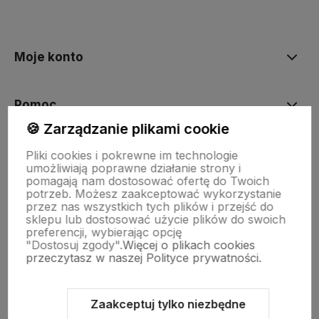
polityce prywatności
Moje konto
Pomoc
🍪 Zarządzanie plikami cookie
KOLEKCJE
Pliki cookies i pokrewne im technologie
umożliwiają poprawne działanie strony i
pomagają nam dostosować ofertę do Twoich
potrzeb. Możesz zaakceptować wykorzystanie
Nasze marki
przez nas wszystkich tych plików i przejść do
sklepu lub dostosować użycie plików do swoich
preferencji, wybierając opcję
"Dostosuj zgody".
Więcej o plikach cookies
O nas
przeczytasz w naszej Polityce prywatności.
Zaakceptuj tylko niezbędne