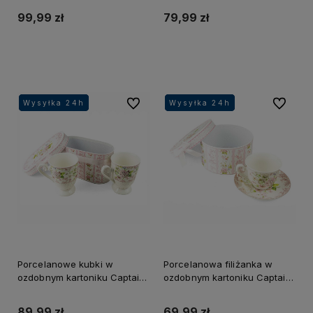
czajniczek Captain Mike
99,99 zł
79,99 zł
Do koszyka
Do koszyka
Do ulubionych
Do ulubi
Wysyłka 24h
Wysyłka 24h
Wysyłka 24h
Wysyłka 24h
Wysyłka 24h
Wysyłka 24h
Wysyłka 24h
Wysyłka 24h
Porcelanowe kubki w
Porcelanowa filiżanka w
ozdobnym kartoniku Captain
ozdobnym kartoniku Captain
Mike
Mike
89,99 zł
69,99 zł