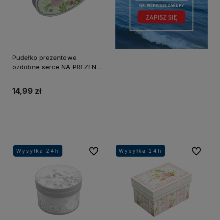
Pudełko prezentowe
ozdobne serce NA PREZENT
na biżuterię Captain Mike
14,99 zł
Do koszyka
Do ulubionych
Do ulubi
Wysyłka 24h
Wysyłka 24h
Wysyłka 24h
Wysyłka 24h
Wysyłka 24h