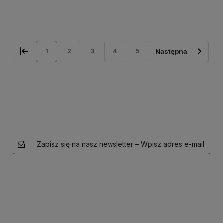
Do koszyka
1
2
3
4
5
Zapisz się na nasz newsletter – Wpisz adres e-mail