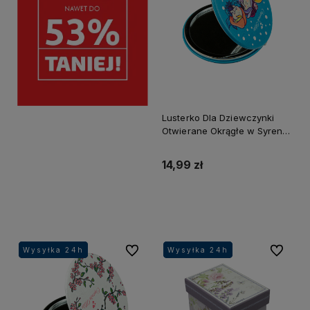
Lusterko Dla Dziewczynki
Otwierane Okrągłe w Syrenki
Captain Mike
14,99 zł
Do koszyka
Do ulubionych
Do ulubi
Wysyłka 24h
Wysyłka 24h
Wysyłka 24h
Wysyłka 24h
Wysyłka 24h
Wysyłka 24h