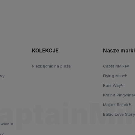
KOLEKCJE
Nasze marki
Niezbędnik na plażę
CaptainMike®
owy
Flying Mike®
Rain Way®
Kraina Pingwina
i
Majtek Bajtek®
Baltic Love Stor
ówienia
wy