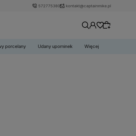
572775380
kontakt@captainmike.pl
wy porcelany
Udany upominek
Więcej
Wybierz coś dla siebie z naszej aktualnej
oferty lub zaloguj się, aby przywrócić dodane
produkty do listy z poprzedniej sesji.