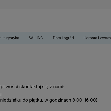
 i turystyka
SAILING
Dom i ogród
Herbata i zesta
pliwości skontaktuj się z nami:
l
niedziałku do piątku, w godzinach 8:00-16:00)