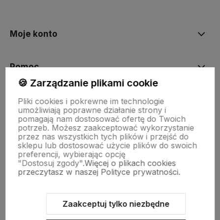
polityce prywatności
Moje konto
Pomoc
🍪 Zarządzanie plikami cookie
KOLEKCJE
Pliki cookies i pokrewne im technologie
umożliwiają poprawne działanie strony i
pomagają nam dostosować ofertę do Twoich
potrzeb. Możesz zaakceptować wykorzystanie
Nasze marki
przez nas wszystkich tych plików i przejść do
sklepu lub dostosować użycie plików do swoich
preferencji, wybierając opcję
"Dostosuj zgody".
Więcej o plikach cookies
O nas
przeczytasz w naszej Polityce prywatności.
Zaakceptuj tylko niezbędne
Sklep internetowy Shoper Premium
Szablon Shoper Modern 3.0™