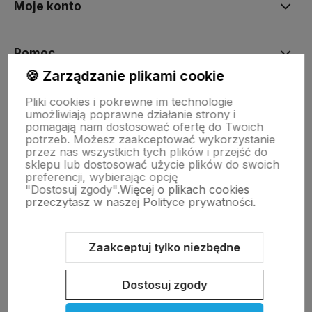
Moje konto
Pomoc
🍪 Zarządzanie plikami cookie
KOLEKCJE
Pliki cookies i pokrewne im technologie
umożliwiają poprawne działanie strony i
pomagają nam dostosować ofertę do Twoich
potrzeb. Możesz zaakceptować wykorzystanie
Nasze marki
przez nas wszystkich tych plików i przejść do
sklepu lub dostosować użycie plików do swoich
preferencji, wybierając opcję
"Dostosuj zgody".
Więcej o plikach cookies
O nas
przeczytasz w naszej Polityce prywatności.
Zaakceptuj tylko niezbędne
Sklep internetowy Shoper Premium
Szablon Shoper Modern 3.0™
od GrowCommerce
Dostosuj zgody