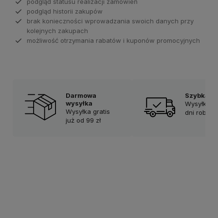
podgląd statusu realizacji zamówień
podgląd historii zakupów
brak konieczności wprowadzania swoich danych przy
kolejnych zakupach
możliwość otrzymania rabatów i kuponów promocyjnych
Darmowa
Szybka d
wysyłka
Wysyłka w
Wysyłka gratis
dni roboc
już od 99 zł