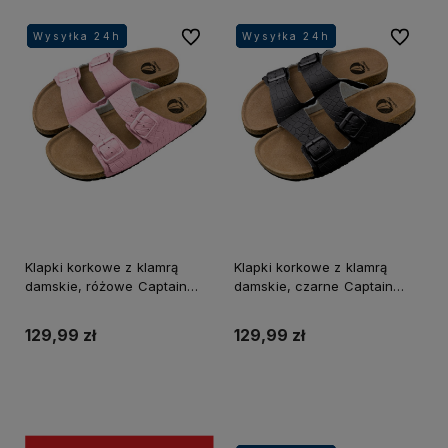
Do ulubionych
Do ulubi
Wysyłka 24h
Wysyłka 24h
Wysyłka 24h
Wysyłka 24h
Wysyłka 24h
Wysyłka 24h
Wysyłka 24h
Wysyłka 24h
Klapki korkowe z klamrą
Klapki korkowe z klamrą
damskie, różowe Captain
damskie, czarne Captain
Mike
Mike
129,99 zł
129,99 zł
Do koszyka
Do koszyka