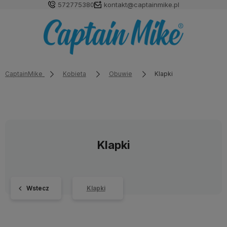
572775380
kontakt@captainmike.pl
CaptainMike
Kobieta
Obuwie
Klapki
Klapki
Wstecz
Klapki