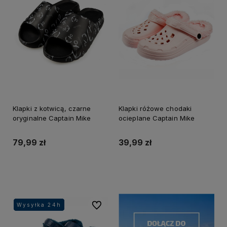
Klapki z kotwicą, czarne
Klapki różowe chodaki
oryginalne Captain Mike
ocieplane Captain Mike
79,99 zł
39,99 zł
Do koszyka
Do koszyka
Do ulubionych
Wysyłka 24h
Wysyłka 24h
Wysyłka 24h
Wysyłka 24h