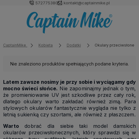
572775380
kontakt@captainmike.pl
CaptainMike
Kobieta
Dodatki
Okulary przeciwsłonec
Nie znaleziono produktów spełniających podane kryteria.
Latem zawsze nosimy je przy sobie i wyciągamy gdy
mocno świeci słońce.
Nie zapominajmy jednak o tym,
że promieniowanie UV jest szkodliwe przez cały rok,
dlatego okulary warto zakładać również zimą. Para
stylowych okularów fantastycznie wygląda nie tylko z
letnią sukienką czy szortami, ale również z płaszczem.
Warto
dobrać dla siebie taki model damskich
okularów przeciwsłonecznych, który sprawdzi się w