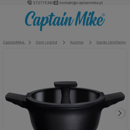
572775380
kontakt@captainmike.pl
CaptainMike
Dom i ogród
Kuchnia
Garnki i brytfanny