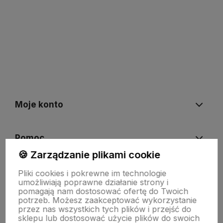
polityce prywatności
Moje konto
Pomoc
🍪 Zarządzanie plikami cookie
KOLEKCJE
Pliki cookies i pokrewne im technologie
umożliwiają poprawne działanie strony i
pomagają nam dostosować ofertę do Twoich
potrzeb. Możesz zaakceptować wykorzystanie
Nasze marki
przez nas wszystkich tych plików i przejść do
sklepu lub dostosować użycie plików do swoich