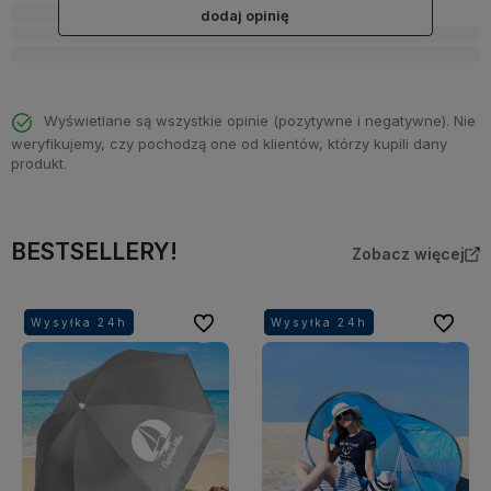
dodaj opinię
Wyświetlane są wszystkie opinie (pozytywne i negatywne). Nie
weryfikujemy, czy pochodzą one od klientów, którzy kupili dany
produkt.
BESTSELLERY!
Zobacz więcej
Do ulubionych
Do ulubi
Wysyłka 24h
Wysyłka 24h
Wysyłka 24h
Wysyłka 24h
Wysyłka 24h
Wysyłka 24h