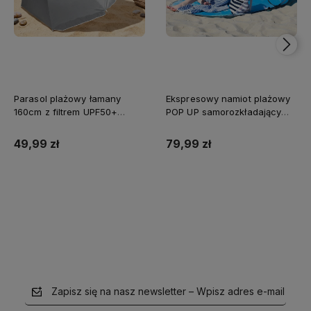
Parasol plażowy łamany
Ekspresowy namiot plażowy
160cm z filtrem UPF50+
POP UP samorozkładający
Captain Mike szary
Captain Mike®
49,99 zł
79,99 zł
Do koszyka
Do koszyka
Zapisz się na nasz newsletter – Wpisz adres e-mail