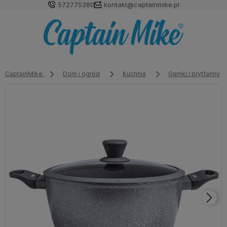
572775380
kontakt@captainmike.pl
CaptainMike
Dom i ogród
Kuchnia
Garnki i brytfanny