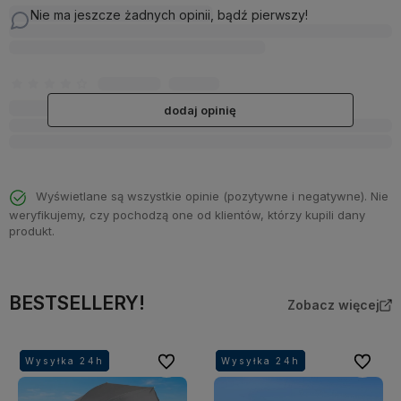
Nie ma jeszcze żadnych opinii, bądź pierwszy!
dodaj opinię
Wyświetlane są wszystkie opinie (pozytywne i negatywne). Nie
weryfikujemy, czy pochodzą one od klientów, którzy kupili dany
produkt.
BESTSELLERY!
Zobacz więcej
Do ulubionych
Do ulubi
Wysyłka 24h
Wysyłka 24h
Wysyłka 24h
Wysyłka 24h
Wysyłka 24h
Wysyłka 24h
Wysyłka 24h
Wysyłka 24h