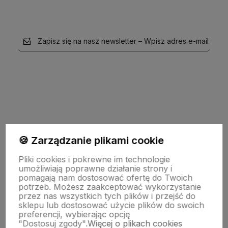
Zapisz się na nasz newsletter – Wpisz adres e-mail
polityce prywatności
🍪 Zarządzanie plikami cookie
Pliki cookies i pokrewne im technologie
Moje konto
umożliwiają poprawne działanie strony i
pomagają nam dostosować ofertę do Twoich
potrzeb. Możesz zaakceptować wykorzystanie
przez nas wszystkich tych plików i przejść do
Pomoc
sklepu lub dostosować użycie plików do swoich
preferencji, wybierając opcję
"Dostosuj zgody".
Więcej o plikach cookies