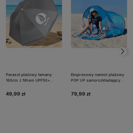
Parasol plażowy łamany
Ekspresowy namiot plażowy
160cm z filtrem UPF50+
POP UP samorozkładający
Captain Mike szary
Captain Mike®
49,99 zł
79,99 zł
Do koszyka
Do koszyka