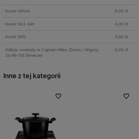
Kurier InPost
0,00 zł
Kurier GLS 24h
0,00 zł
Kurier DPD
0,00 zł
Odbiór osobisty w Captain Mike
(Żwirki i Wigury
0,00 zł
2a 86-105 Świecie)
Inne z tej kategorii
bionych
bionych
Do ulubionych
Do ulubionych
Do ulubi
Do ulubi