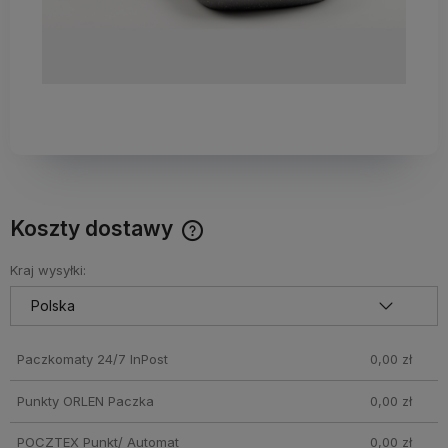
Koszty dostawy
Darmowy Paczkomat już od 160 zł! Leżaki, parasole i inne
produkty które nie mieszczą się do Paczkomatu nie
Kraj wysyłki:
wchodzą w skład promocji. Koszty wysyłki dla przesyłek
pobraniowych mogą być droższe
Paczkomaty 24/7 InPost
0,00 zł
Punkty ORLEN Paczka
0,00 zł
POCZTEX Punkt/ Automat
0,00 zł