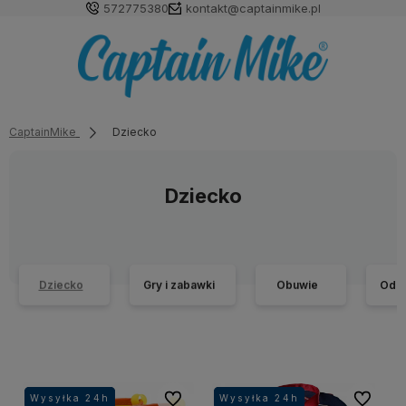
572775380
kontakt@captainmike.pl
CaptainMike
Dziecko
Dziecko
Dziecko
Gry i zabawki
Obuwie
Odzi
Do ulubionych
Do ulubi
Wysyłka 24h
Wysyłka 24h
Wysyłka 24h
Wysyłka 24h