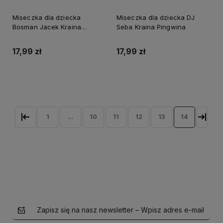
Miseczka dla dziecka
Miseczka dla dziecka DJ
Bosman Jacek Kraina
Seba Kraina Pingwina
Pingwina
17,99 zł
17,99 zł
Do koszyka
Do koszyka
1
...
10
11
12
13
14
Zapisz się na nasz newsletter – Wpisz adres e-mail