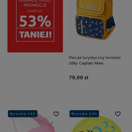
Plecak turystyczny tornister
żółty Captain Mike
79,99 zł
Do koszyka
Do ulubionych
Do ulubi
Wysyłka 24h
Wysyłka 24h
Wysyłka 24h
Wysyłka 24h
Wysyłka 24h
Wysyłka 24h