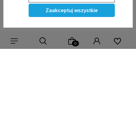
Zaakceptuj wszystkie
Do koszyka
Do koszyka
Zapisz się na nasz newsletter – Wpisz adres e-mail
Wybierz coś dla siebie z naszej aktualnej oferty lub zaloguj
się, aby przywrócić dodane produkty do listy z poprzedniej
sesji.
polityce prywatności
Moje konto