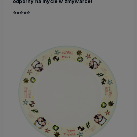
odporny na mycie w zmywarce!
⭐️
⭐️
⭐️
⭐️
⭐️