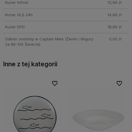
Kurier InPost
12,99 zł
Kurier GLS 24h
14,99 zł
Kurier DPD
18,99 zł
Odbiór osobisty w Captain Mike
(Żwirki i Wigury
0,00 zł
2a 86-105 Świecie)
Inne z tej kategorii
bionych
bionych
Do ulubionych
Do ulubionych
Do ulubi
Do ulubi