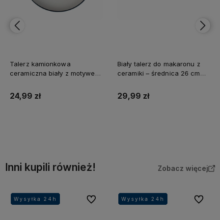
Biały talerz do makaronu z
Biały talerz głęboki z ceramiki
ceramiki – średnica 26 cm
– średnica 25 cm VAVIO
VAVIO
29,99 zł
49,99 zł
Do koszyka
Do koszyka
Inni kupili również!
Zobacz więcej
Do ulubionych
Do ulubi
Wysyłka 24h
Wysyłka 24h
Wysyłka 24h
Wysyłka 24h
Wysyłka 24h
Wysyłka 24h
Wysyłka 24h
Wysyłka 24h
Wysyłka 24h
Wysyłka 24h