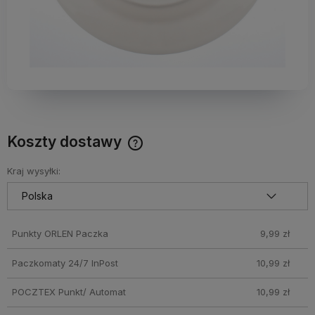
Koszty dostawy
Darmowy Paczkomat już od 160 zł! Leżaki, parasole i inne
produkty które nie mieszczą się do Paczkomatu nie
Kraj wysyłki:
wchodzą w skład promocji. Koszty wysyłki dla przesyłek
pobraniowych mogą być droższe
Punkty ORLEN Paczka
9,99 zł
Paczkomaty 24/7 InPost
10,99 zł
POCZTEX Punkt/ Automat
10,99 zł