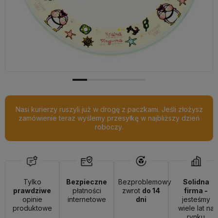
Nasi kurierzy ruszyli już w drogę z paczkami. Jeśli złożysz
zamówienie teraz wyślemy przesyłkę w najbliższy dzień
roboczy.
Tylko
Bezpieczne
Bezproblemowy
Solidna
prawdziwe
płatności
zwrot
do 14
firma -
opinie
internetowe
dni
jesteśmy
produktowe
wiele lat na
rynku