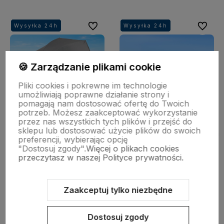
Do ulubionych
Do ulubi
Wysyłka 24h
Wysyłka 24h
Wysyłka 24h
Wysyłka 24h
Wysyłka 24h
Wysyłka 24h
Wysyłka 24h
Wysyłka 24h
🍪 Zarządzanie plikami cookie
Pliki cookies i pokrewne im technologie
umożliwiają poprawne działanie strony i
pomagają nam dostosować ofertę do Twoich
potrzeb. Możesz zaakceptować wykorzystanie
przez nas wszystkich tych plików i przejść do
sklepu lub dostosować użycie plików do swoich
preferencji, wybierając opcję
"Dostosuj zgody".
Więcej o plikach cookies
przeczytasz w naszej Polityce prywatności.
Parasol plażowy łamany
Ekspresowy namiot plażowy
160cm z filtrem UPF50+
POP UP samorozkładający
Zaakceptuj tylko niezbędne
Captain Mike szary
Captain Mike®
49,99 zł
79,99 zł
Dostosuj zgody