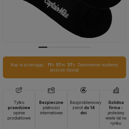
Kup w przeciągu:
11
57
37
Zamówienie wyślemy
jeszcze dzisiaj!
Tylko
Bezpieczne
Bezproblemowy
Solidna
prawdziwe
płatności
zwrot
do 14
firma -
opinie
internetowe
dni
jesteśmy
produktowe
wiele lat na
rynku