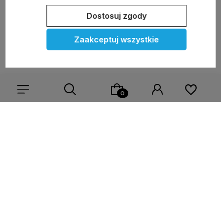
Dostosuj zgody
polityce prywatności
Zaakceptuj wszystkie
Moje konto
Pomoc
KOLEKCJE
Wybierz coś dla siebie z naszej aktualnej oferty lub zaloguj
się, aby przywrócić dodane produkty do listy z poprzedniej
sesji.
Nasze marki
O nas