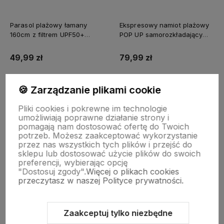
Parasol plażowy łamany
Ekspresowy namiot plażowy
160cm z filtrem UPF50+
POP UP samorozkładający
Captain Mike szary
Captain Mike®
49,99 zł
79,99 zł
🍪 Zarządzanie plikami cookie
Do koszyka
Do koszyka
Pliki cookies i pokrewne im technologie
umożliwiają poprawne działanie strony i
pomagają nam dostosować ofertę do Twoich
potrzeb. Możesz zaakceptować wykorzystanie
przez nas wszystkich tych plików i przejść do
sklepu lub dostosować użycie plików do swoich
preferencji, wybierając opcję
Zapisz się na nasz newsletter – Wpisz adres e-mail
"Dostosuj zgody".
Więcej o plikach cookies
przeczytasz w naszej Polityce prywatności.
Zaakceptuj tylko niezbędne