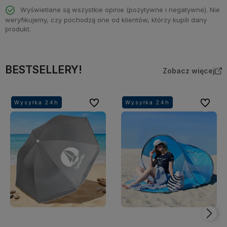
Wyświetlane są wszystkie opinie (pozytywne i negatywne). Nie
weryfikujemy, czy pochodzą one od klientów, którzy kupili dany
produkt.
BESTSELLERY!
Zobacz więcej
Do ulubionych
Do ulubi
Wysyłka 24h
Wysyłka 24h
Wysyłka 24h
Wysyłka 24h
Wysyłka 24h
Wysyłka 24h
Wysyłka 24h
Wysyłka 24h