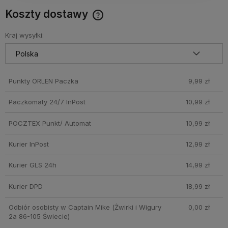
Koszty dostawy
Darmowy Paczkomat już od 160 zł! Leżaki, parasole i inne
produkty które nie mieszczą się do Paczkomatu nie
Kraj wysyłki:
wchodzą w skład promocji. Koszty wysyłki dla przesyłek
pobraniowych mogą być droższe
Punkty ORLEN Paczka
9,99 zł
Paczkomaty 24/7 InPost
10,99 zł
POCZTEX Punkt/ Automat
10,99 zł
Kurier InPost
12,99 zł
Kurier GLS 24h
14,99 zł
Kurier DPD
18,99 zł
Odbiór osobisty w Captain Mike
(Żwirki i Wigury
0,00 zł
2a 86-105 Świecie)