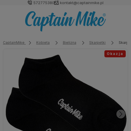
572775380
kontakt@captainmike.pl
CaptainMike
Kobieta
Bielizna
Skarpetki
Skarpe
Okazja