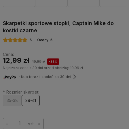
Skarpetki sportowe stopki, Captain Mike do
kostki czarne
5
Oceny: 5
Cena:
12,99 zł
19,99 zł
-35%
Najniższa cena z 30 dni przed obniżką:
19,99 zł
・Kup teraz i zapłać za 30 dni
*
Rozmiar skarpet:
35-38
39-41
-
szt.
+