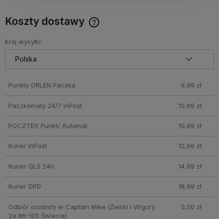
Koszty dostawy
Darmowy Paczkomat już od 160 zł! Leżaki, parasole i inne
produkty które nie mieszczą się do Paczkomatu nie
Kraj wysyłki:
wchodzą w skład promocji. Koszty wysyłki dla przesyłek
pobraniowych mogą być droższe
Punkty ORLEN Paczka
9,99 zł
Paczkomaty 24/7 InPost
10,99 zł
POCZTEX Punkt/ Automat
10,99 zł
Kurier InPost
12,99 zł
Kurier GLS 24h
14,99 zł
Kurier DPD
18,99 zł
Odbiór osobisty w Captain Mike
(Żwirki i Wigury
0,00 zł
2a 86-105 Świecie)