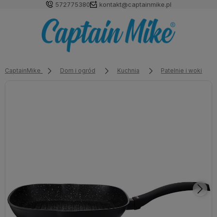
572775380
kontakt@captainmike.pl
CaptainMike
Dom i ogród
Kuchnia
Patelnie i woki