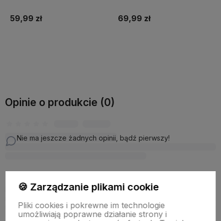
69,99 zł
69,99 zł
Do koszyka
Do koszyka
Opinie o produkcie (0)
Nie ma jeszcze żadnych opinii, bądź pierwszy!
🍪 Zarządzanie plikami cookie
dodaj opinię
Pliki cookies i pokrewne im technologie
umożliwiają poprawne działanie strony i