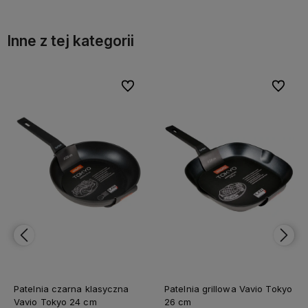
Inne z tej kategorii
bionych
bionych
Do ulubionych
Do ulubionych
Do ulubi
Do ulubi
Patelnia grillowa Vavio Tokyo
Patelnia wok czarna Vavio
26 cm
Tokyo 28 cm