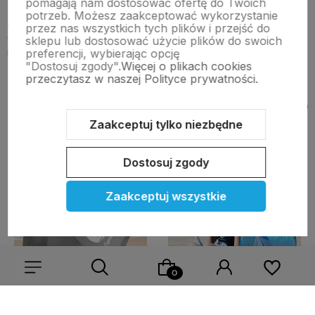
pomagają nam dostosować ofertę do Twoich
potrzeb. Możesz zaakceptować wykorzystanie
Wyświetlane są wszystkie opinie (pozytywne i negatywne). Nie
przez nas wszystkich tych plików i przejść do
weryfikujemy, czy pochodzą one od klientów, którzy kupili dany
sklepu lub dostosować użycie plików do swoich
produkt.
preferencji, wybierając opcję
"Dostosuj zgody".
Więcej o plikach cookies
przeczytasz w naszej Polityce prywatności.
BESTSELLERY!
Zobacz więcej
Zaakceptuj tylko niezbędne
Do ulubionych
Do ulubi
Wysyłka 24h
Wysyłka 24h
Wysyłka 24h
Wysyłka 24h
Wysyłka 24h
Wysyłka 24h
Dostosuj zgody
Zaakceptuj wszystkie