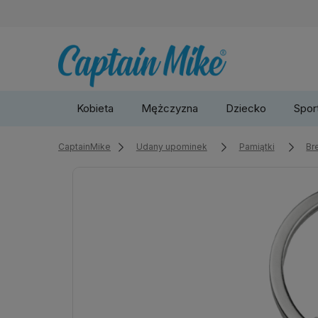
Kobieta
Mężczyzna
Dziecko
Sport
CaptainMike
Udany upominek
Pamiątki
Br