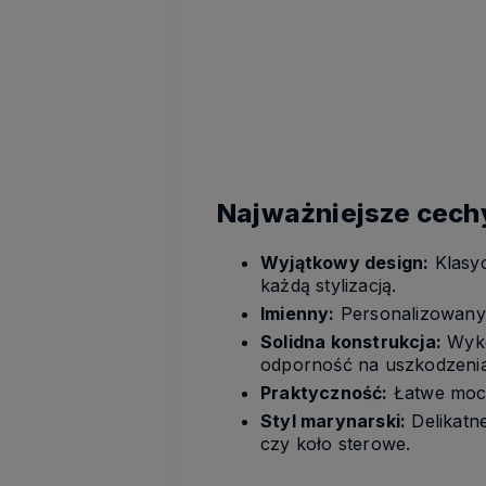
Najważniejsze cech
Wyjątkowy design:
Klasyc
każdą stylizacją.
Imienny:
Personalizowany 
Solidna konstrukcja:
Wyko
odporność na uszkodzenia
Praktyczność:
Łatwe moco
Styl marynarski:
Delikatn
czy koło sterowe.