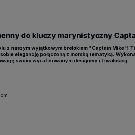
menny do kluczy marynistyczny Capt
ylu z naszym wyjątkowym brelokiem "Captain Mike"! Te
i sobie elegancję połączoną z morską tematyką. Wykona
 uwagę swoim wyrafinowanym designem i trwałością.
 cm