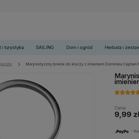
 i turystyka
SAILING
Dom i ogród
Herbata i zesta
eloczki
Marynistyczny brelok do kluczy z imieniem Dominika Captain
Marynis
imienie
Cena:
9,99 z
・Kup 