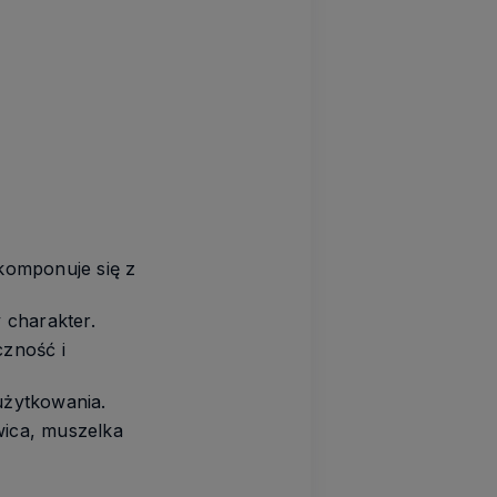
komponuje się z
 charakter.
zność i
użytkowania.
wica, muszelka