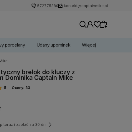
572775380
kontakt@captainmike.pl
wy porcelany
Udany upominek
Więcej
 Mike
Wybierz coś dla siebie z naszej aktualnej
tyczny brelok do kluczy z
oferty lub zaloguj się, aby przywrócić dodane
m Dominika Captain Mike
produkty do listy z poprzedniej sesji.
5
Oceny: 33
ł
teraz i zapłać za 30 dni