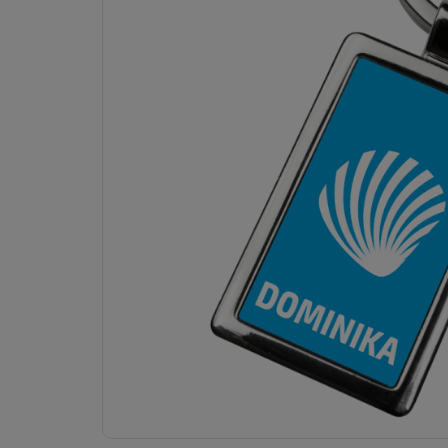
Dostawa:
od 9,99 zł
- Punkty ORLEN Paczka