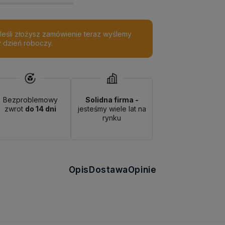
 Jeśli złożysz zamówienie teraz wyślemy
y dzień roboczy.
Bezproblemowy
Solidna firma -
zwrot
do 14 dni
jesteśmy wiele lat na
rynku
Opis
Dostawa
Opinie