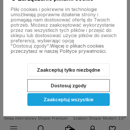
Pliki cookies i pokrewne im technologie
Moje konto
umożliwiają poprawne działanie strony i
pomagają nam dostosować ofertę do Twoich
potrzeb. Możesz zaakceptować wykorzystanie
przez nas wszystkich tych plików i przejść do
Pomoc
sklepu lub dostosować użycie plików do swoich
preferencji, wybierając opcję
"Dostosuj zgody".
Więcej o plikach cookies
KOLEKCJE
przeczytasz w naszej Polityce prywatności.
Nasze marki
Zaakceptuj tylko niezbędne
Dostosuj zgody
O nas
Zaakceptuj wszystkie
Sklep internetowy Shoper Premium
Szablon Shoper Modern 3.0™
od GrowCommerce