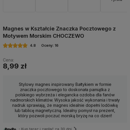
Magnes w Kształcie Znaczka Pocztowego z
Motywem Morskim CHOCZEWO
4.8
Oceny: 16
Cena:
8,99 zł
Stylowy magnes inspirowany Bałtykiem w formie
znaczka pocztowego to doskonała pamiątka z
polskiego wybrzeża i elegancka ozdoba dla fanów
nadmorskich klimatów. Wysoka jakość wykonania i trwały
nadruk sprawiają, że magnes idealnie dopełni lodówkę
lub tablicę magnetyczną. Idealny pomysł na prezent,
który pozwoli poczuć morską bryzę na co dzień!
・Kup teraz i zapłać za 30 dni