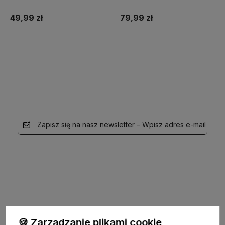
Captain Mike szary
Captain Mike®
49,99 zł
79,99 zł
Do koszyka
Do koszyka
Zapisz się na nasz newsletter – Wpisz adres e-mail
polityce prywatności
🍪 Zarządzanie plikami cookie