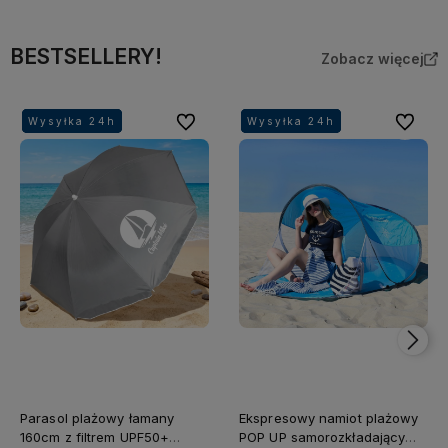
BESTSELLERY!
Zobacz więcej
Do ulubionych
Do ulubi
Wysyłka 24h
Wysyłka 24h
Wysyłka 24h
Wysyłka 24h
Wysyłka 24h
Wysyłka 24h
Wysyłka 24h
Wysyłka 24h
Parasol plażowy łamany
Ekspresowy namiot plażowy
160cm z filtrem UPF50+
POP UP samorozkładający