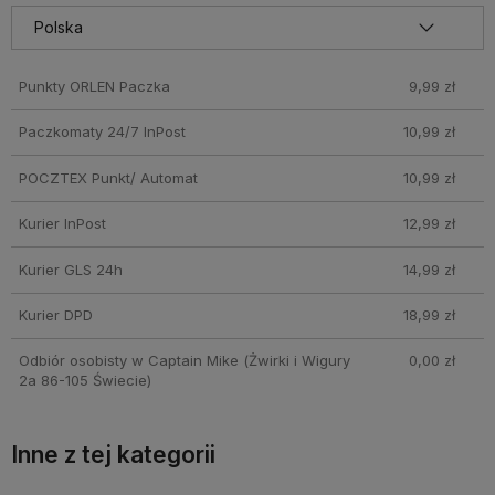
wchodzą w skład promocji. Koszty wysyłki dla przesyłek
pobraniowych mogą być droższe
Punkty ORLEN Paczka
9,99 zł
Paczkomaty 24/7 InPost
10,99 zł
POCZTEX Punkt/ Automat
10,99 zł
Kurier InPost
12,99 zł
Kurier GLS 24h
14,99 zł
Kurier DPD
18,99 zł
Odbiór osobisty w Captain Mike
(Żwirki i Wigury
0,00 zł
2a 86-105 Świecie)
Inne z tej kategorii