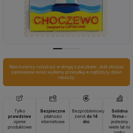
Nasi kurierzy ruszyli już w drogę z paczkami. Jeśli złożysz
zamówienie teraz wyślemy przesyłkę w najbliższy dzień
roboczy.
Tylko
Bezpieczne
Bezproblemowy
Solidna
prawdziwe
płatności
zwrot
do 14
firma -
opinie
internetowe
dni
jesteśmy
produktowe
wiele lat na
rynku