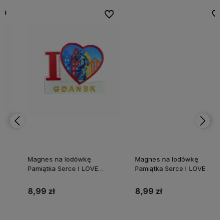
bionych
bionych
Do ulubionych
Do ulubionych
Do ulubi
Do ulubi
Magnes na lodówkę
Magnes na lodówkę
Pamiątka Serce I LOVE
Pamiątka Serce I LOVE
GDAŃSK Captain Mike
BAŁTYK Captain Mike
8,99 zł
8,99 zł