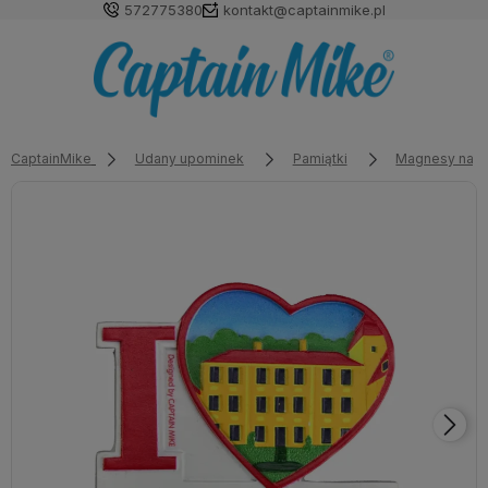
572775380
kontakt@captainmike.pl
CaptainMike
Udany upominek
Pamiątki
Magnesy na l