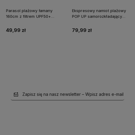
Parasol plażowy łamany
Ekspresowy namiot plażowy
160cm z filtrem UPF50+
POP UP samorozkładający
Captain Mike szary
Captain Mike®
49,99 zł
79,99 zł
Do koszyka
Do koszyka
Zapisz się na nasz newsletter – Wpisz adres e-mail