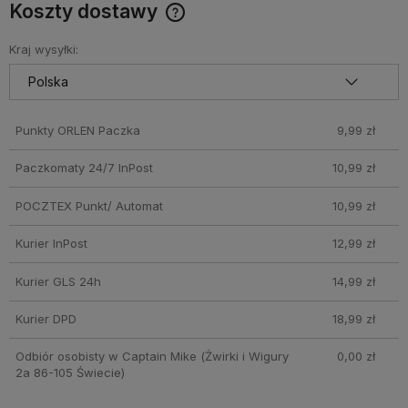
Koszty dostawy
Darmowy Paczkomat już od 160 zł! Leżaki, parasole i inne
produkty które nie mieszczą się do Paczkomatu nie
Kraj wysyłki:
wchodzą w skład promocji. Koszty wysyłki dla przesyłek
pobraniowych mogą być droższe
Punkty ORLEN Paczka
9,99 zł
Paczkomaty 24/7 InPost
10,99 zł
POCZTEX Punkt/ Automat
10,99 zł
Kurier InPost
12,99 zł
Kurier GLS 24h
14,99 zł
Kurier DPD
18,99 zł
Odbiór osobisty w Captain Mike
(Żwirki i Wigury
0,00 zł
2a 86-105 Świecie)