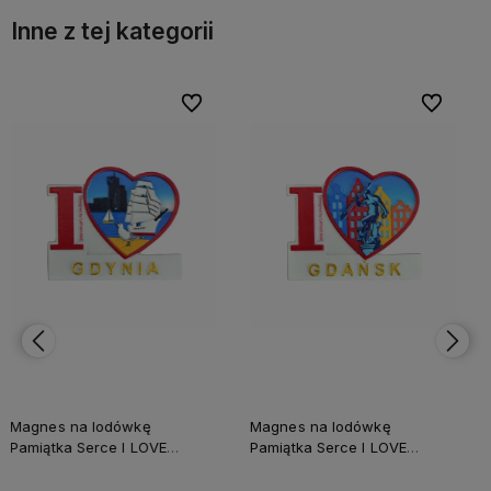
Inne z tej kategorii
bionych
bionych
Do ulubionych
Do ulubionych
Do ulubi
Do ulubi
Magnes na lodówkę
Magnes na lodówkę
Pamiątka Serce I LOVE
Pamiątka Serce I LOVE
GDAŃSK Captain Mike
BAŁTYK Captain Mike