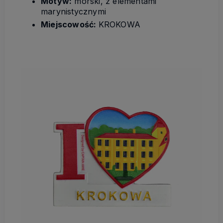
Motyw:
morski, z elementami
marynistycznymi
Miejscowość:
KROKOWA