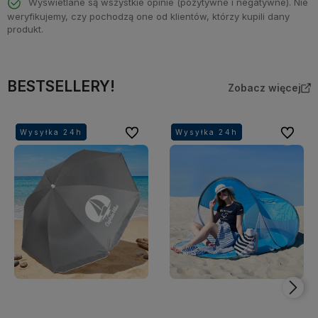
Wyświetlane są wszystkie opinie (pozytywne i negatywne). Nie
weryfikujemy, czy pochodzą one od klientów, którzy kupili dany
produkt.
BESTSELLERY!
Zobacz więcej
Do ulubionych
Do ulubi
Wysyłka 24h
Wysyłka 24h
Wysyłka 24h
Wysyłka 24h
Wysyłka 24h
Wysyłka 24h
Wysyłka 24h
Wysyłka 24h