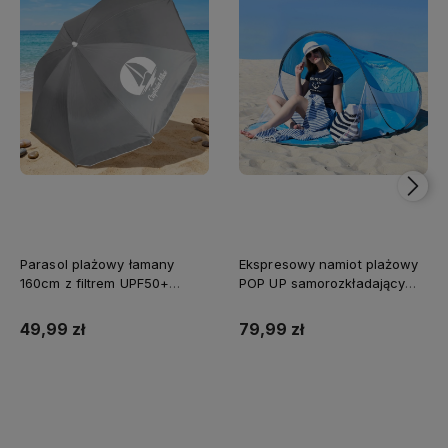
Parasol plażowy łamany
Ekspresowy namiot plażowy
160cm z filtrem UPF50+
POP UP samorozkładający
Captain Mike szary
Captain Mike®
49,99 zł
79,99 zł
Do koszyka
Do koszyka