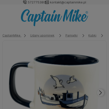
572775380
kontakt@captainmike.pl
CaptainMike
Udany upominek
Pamiątki
Kubki
K