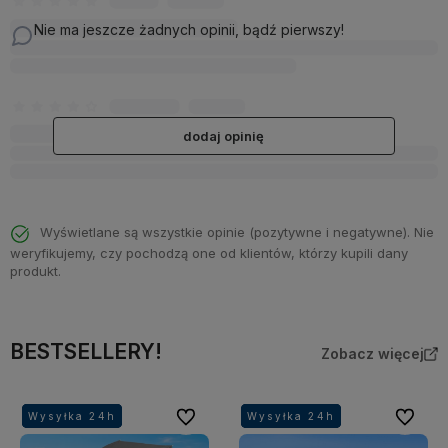
Nie ma jeszcze żadnych opinii, bądź pierwszy!
dodaj opinię
Wyświetlane są wszystkie opinie (pozytywne i negatywne). Nie
weryfikujemy, czy pochodzą one od klientów, którzy kupili dany
produkt.
BESTSELLERY!
Zobacz więcej
Do ulubionych
Do ulubi
Wysyłka 24h
Wysyłka 24h
Wysyłka 24h
Wysyłka 24h
Wysyłka 24h
Wysyłka 24h
Wysyłka 24h
Wysyłka 24h