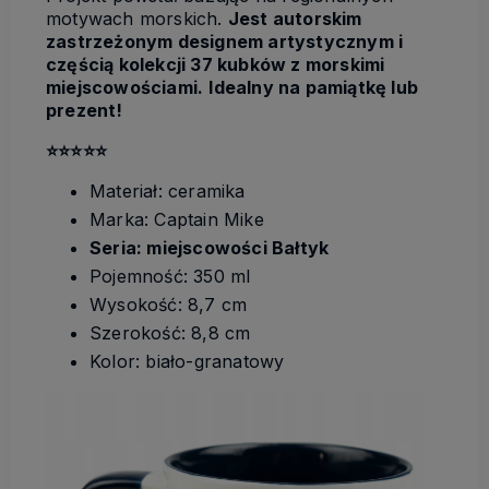
motywach morskich.
Jest autorskim
zastrzeżonym designem artystycznym i
częścią kolekcji 37 kubków z morskimi
miejscowościami.
Idealny na pamiątkę lub
prezent!
⭐️
⭐️
⭐️
⭐️
⭐️
Materiał: ceramika
Marka: Captain Mike
Seria: miejscowości Bałtyk
Pojemność: 350 ml
Wysokość: 8,7 cm
Szerokość: 8,8 cm
Kolor: biało-granatowy