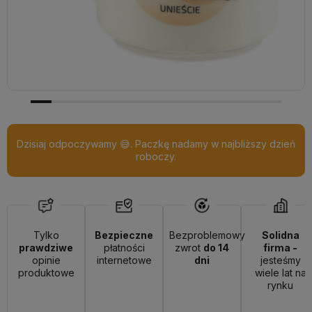
Dzisiaj odpoczywamy 😅. Paczkę nadamy w najbliższy dzień
roboczy.
Tylko
Bezpieczne
Bezproblemowy
Solidna
prawdziwe
płatności
zwrot
do 14
firma -
opinie
internetowe
dni
jesteśmy
produktowe
wiele lat na
rynku