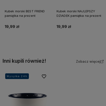
Kubek morski BEST FRIEND
Kubek morski NAJLEPSZY
pamiątka na prezent
DZIADEK pamiątka na prezent
19,99 zł
19,99 zł
Do koszyka
Do koszyka
Inni kupili również!
Zobacz więcej
Do ulubionych
Wysyłka 24h
Wysyłka 24h
Wysyłka 24h
Wysyłka 24h