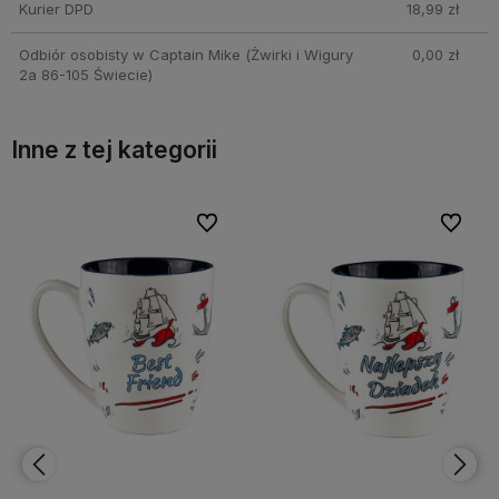
Kurier DPD
18,99 zł
Odbiór osobisty w Captain Mike
(Żwirki i Wigury
0,00 zł
2a 86-105 Świecie)
Inne z tej kategorii
bionych
bionych
Do ulubionych
Do ulubionych
Do ulubi
Do ulubi