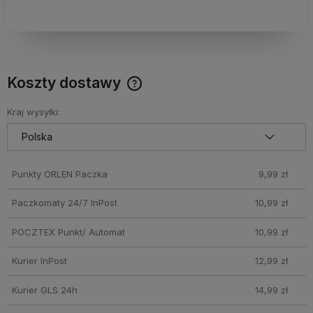
Koszty dostawy
Darmowy Paczkomat już od 160 zł! Leżaki, parasole i inne
produkty które nie mieszczą się do Paczkomatu nie
Kraj wysyłki:
wchodzą w skład promocji. Koszty wysyłki dla przesyłek
pobraniowych mogą być droższe
Punkty ORLEN Paczka
9,99 zł
Paczkomaty 24/7 InPost
10,99 zł
POCZTEX Punkt/ Automat
10,99 zł
Kurier InPost
12,99 zł
Kurier GLS 24h
14,99 zł