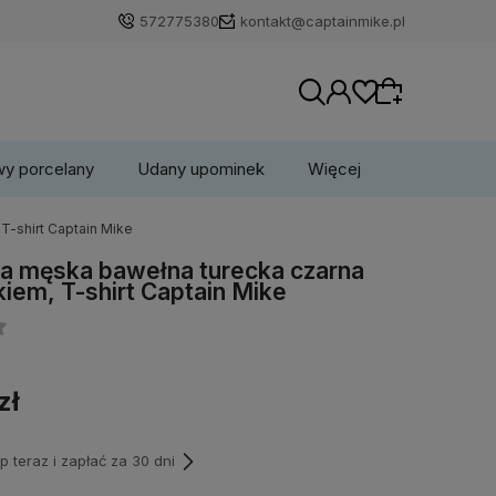
572775380
kontakt@captainmike.pl
wy porcelany
Udany upominek
Więcej
T-shirt Captain Mike
Wybierz coś dla siebie z naszej aktualnej
a męska bawełna turecka czarna
oferty lub zaloguj się, aby przywrócić dodane
kiem, T-shirt Captain Mike
produkty do listy z poprzedniej sesji.
zł
teraz i zapłać za 30 dni