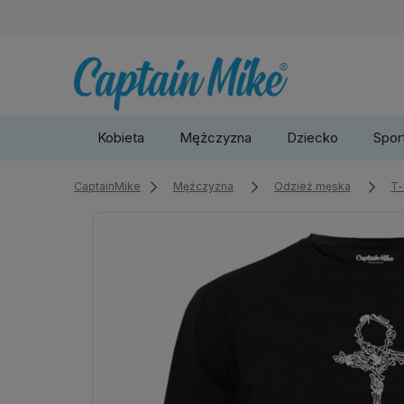
Kobieta
Mężczyzna
Dziecko
Sport
CaptainMike
Mężczyzna
Odzież męska
T-