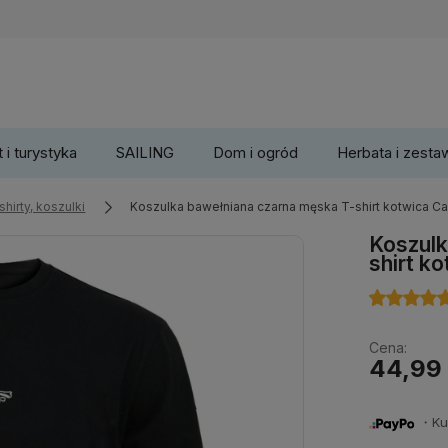
 i turystyka
SAILING
Dom i ogród
Herbata i zesta
shirty, koszulki
Koszulka bawełniana czarna męska T-shirt kotwica C
Koszulk
shirt k
Cena:
44,99 
・Kup 