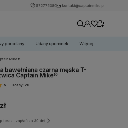
572775380
kontakt@captainmike.pl
wy porcelany
Udany upominek
Więcej
aptain Mike®
Wybierz coś dla siebie z naszej aktualnej
a bawełniana czarna męska T-
oferty lub zaloguj się, aby przywrócić dodane
otwica Captain Mike®
produkty do listy z poprzedniej sesji.
5
Oceny: 26
zł
teraz i zapłać za 30 dni