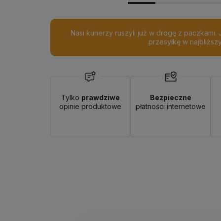
Dostawa:
od 9,99 zł
- Punkty ORLEN Paczka
Nasi kurierzy ruszyli już w drogę z paczkami.
przesyłkę w najbliższ
Tylko
prawdziwe
Bezpieczne
opinie produktowe
płatności internetowe