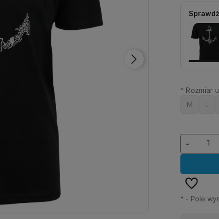
Sprawdź
*
Rozmiar u
M
L
-
*
- Pole wy