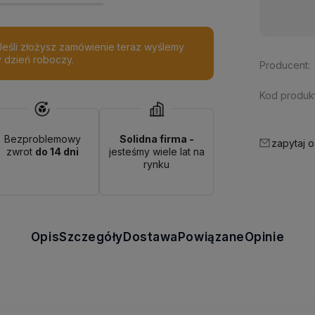
Dostępność:
duża ilość
 Jeśli złożysz zamówienie teraz wyślemy
y dzień roboczy.
Producent:
Kod produkt
Bezproblemowy
Solidna firma -
zapytaj o
zwrot
do 14 dni
jesteśmy wiele lat na
rynku
Opis
Szczegóły
Dostawa
Powiązane
Opinie