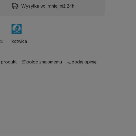
Wysyłka w:
mniej niż 24h
Dost
u:
kotwica
 produkt
dodaj opinię
poleć znajomemu