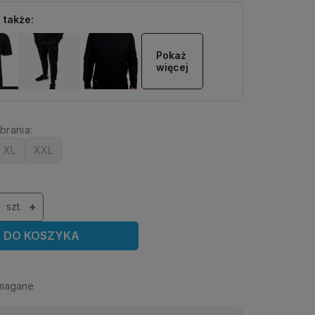
 także:
Pokaż 
więcej
brania:
XL
XXL
szt.
+
DO KOSZYKA
magane