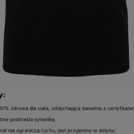
y:
00% zdrowa dla ciała, oddychająca bawełna z certyfika
tnie podkreśla sylwetkę
riał nie ogranicza ruchu, jest przyjemny w dotyku