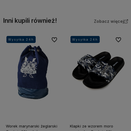
Inni kupili również!
Zobacz więcej
Do ulubionych
Do ulubi
Wysyłka 24h
Wysyłka 24h
Wysyłka 24h
Wysyłka 24h
Worek marynarski żeglarski
Klapki ze wzorem moro