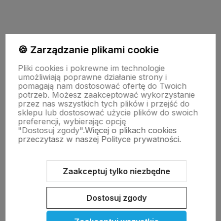
polityce prywatności
🍪 Zarządzanie plikami cookie
Pliki cookies i pokrewne im technologie
Moje konto
umożliwiają poprawne działanie strony i
pomagają nam dostosować ofertę do Twoich
potrzeb. Możesz zaakceptować wykorzystanie
przez nas wszystkich tych plików i przejść do
Pomoc
sklepu lub dostosować użycie plików do swoich
preferencji, wybierając opcję
"Dostosuj zgody".
Więcej o plikach cookies
KOLEKCJE
przeczytasz w naszej Polityce prywatności.
Nasze marki
Zaakceptuj tylko niezbędne
Dostosuj zgody
O nas