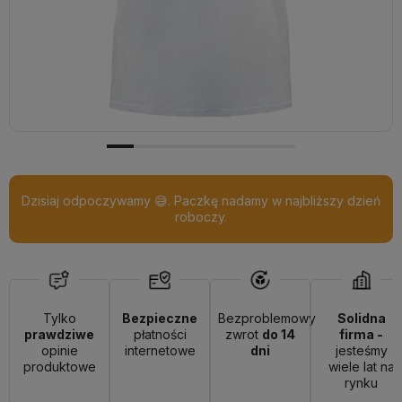
Dzisiaj odpoczywamy 😅. Paczkę nadamy w najbliższy dzień
roboczy.
Tylko
Bezpieczne
Bezproblemowy
Solidna
prawdziwe
płatności
zwrot
do 14
firma -
opinie
internetowe
dni
jesteśmy
produktowe
wiele lat na
rynku