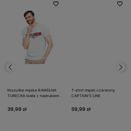
bionych
bionych
Do ulubionych
Do ulubionych
Do ulubi
Do ulubi
Koszulka męska BAWEŁNA
T-shirt męski czerwony
TURECKA biała z nadrukiem,
CAPTAIN'S LINE
T-shirt Captain Mike
39,99 zł
59,99 zł
Do koszyka
Do koszyka