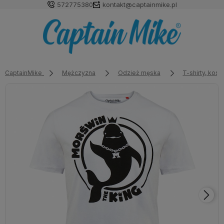
572775380
kontakt@captainmike.pl
CaptainMike
Mężczyzna
Odzież męska
T-shirty, kosz