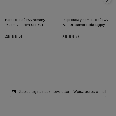
Parasol plażowy łamany
Ekspresowy namiot plażowy
160cm z filtrem UPF50+
POP UP samorozkładający
Captain Mike szary
Captain Mike®
49,99 zł
79,99 zł
Do koszyka
Do koszyka
Zapisz się na nasz newsletter – Wpisz adres e-mail