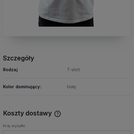
Szczegóły
Rodzaj
T-shirt
Kolor dominujący:
biały
Koszty dostawy
Darmowy Paczkomat już od 160 zł! Leżaki, parasole i inne
produkty które nie mieszczą się do Paczkomatu nie
Kraj wysyłki:
wchodzą w skład promocji. Koszty wysyłki dla przesyłek