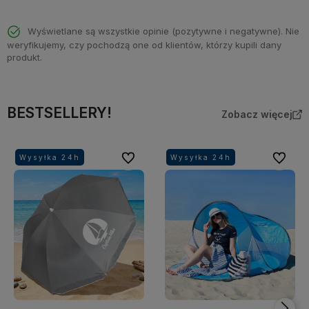
Wyświetlane są wszystkie opinie (pozytywne i negatywne). Nie
weryfikujemy, czy pochodzą one od klientów, którzy kupili dany
produkt.
BESTSELLERY!
Zobacz więcej
Do ulubionych
Do ulubi
Wysyłka 24h
Wysyłka 24h