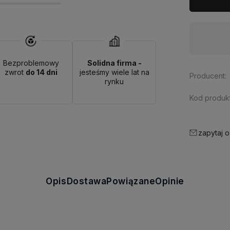
Dostępność:
brak towaru
Bezproblemowy
Solidna firma -
zwrot
do 14 dni
jesteśmy wiele lat na
Producent:
rynku
Kod produkt
zapytaj o
Opis
Dostawa
Powiązane
Opinie