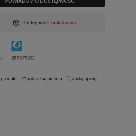
POWIADOM O DOSTĘPNOŚCI
Dostępność:
brak towaru
u:
286875252
 produkt
dodaj opinię
poleć znajomemu