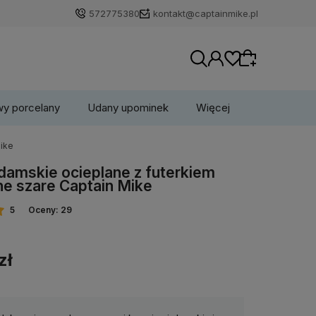
572775380
kontakt@captainmike.pl
wy porcelany
Udany upominek
Więcej
Mike
Wybierz coś dla siebie z naszej aktualnej
damskie ocieplane z futerkiem
oferty lub zaloguj się, aby przywrócić dodane
e szare Captain Mike
produkty do listy z poprzedniej sesji.
5
Oceny: 29
zł