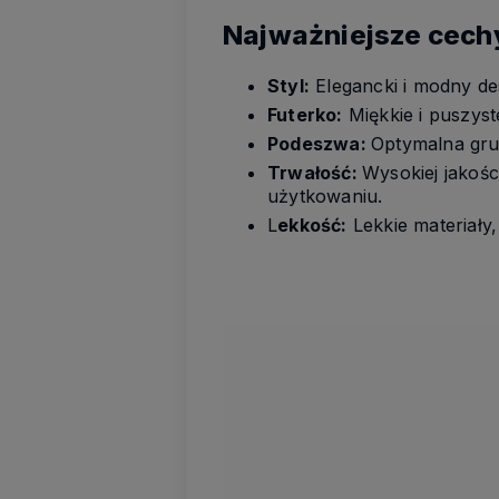
Najważniejsze cech
Styl:
Elegancki i modny de
Futerko:
Miękkie i puszyst
Podeszwa:
Optymalna grub
Trwałość:
Wysokiej jakoś
użytkowaniu.
L
ekkość:
Lekkie materiały