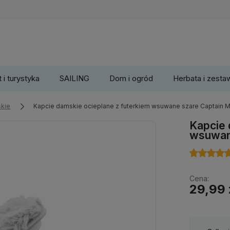
 i turystyka
SAILING
Dom i ogród
Herbata i zesta
skie
Kapcie damskie ocieplane z futerkiem wsuwane szare Captain 
Kapcie 
wsuwan
Cena:
29,99 