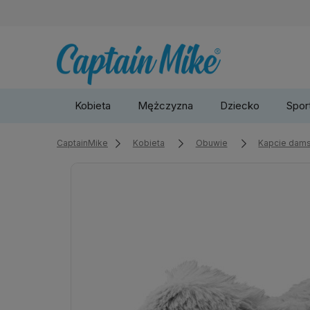
Kobieta
Mężczyzna
Dziecko
Sport
CaptainMike
Kobieta
Obuwie
Kapcie dam