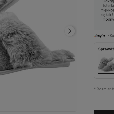
Odkryj
futerk
miękkoś
się tak
modny 
・Kup 
Sprawdź
*
Rozmiar b