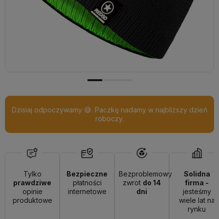
Dzisiaj odpoczywamy 😅. Paczkę nadamy w najbliższy dzień
roboczy.
Tylko
Bezpieczne
Bezproblemowy
Solidna
prawdziwe
płatności
zwrot
do 14
firma -
opinie
internetowe
dni
jesteśmy
produktowe
wiele lat na
rynku