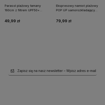
Parasol plażowy łamany
Ekspresowy namiot plażowy
160cm z filtrem UPF50+
POP UP samorozkładający
Captain Mike szary
Captain Mike®
49,99 zł
79,99 zł
Do koszyka
Do koszyka
Zapisz się na nasz newsletter – Wpisz adres e-mail