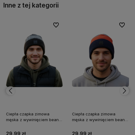
Inne z tej kategorii
bionych
bionych
Do ulubionych
Do ulubionych
Do ulubi
Do ulubi
Ciepła czapka zimowa
Ciepła czapka zimowa
męska z wywinięciem beanie
męska z wywinięciem beanie
Captain Mike
Captain Mike
29,99 zł
29,99 zł