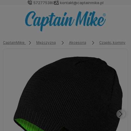
572775380
kontakt@captainmike.pl
CaptainMike
Mężczyzna
Akcesoria
Czapki, kominy