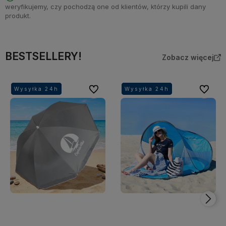
weryfikujemy, czy pochodzą one od klientów, którzy kupili dany
produkt.
BESTSELLERY!
Zobacz więcej
Do ulubionych
Do ulubi
Wysyłka 24h
Wysyłka 24h
Wysyłka 24h
Wysyłka 24h
Wysyłka 24h
Wysyłka 24h