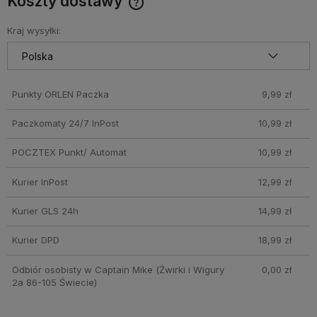
Koszty dostawy
Darmowy Paczkomat już od 160 zł! Leżaki, parasole i inne
produkty które nie mieszczą się do Paczkomatu nie
Kraj wysyłki:
wchodzą w skład promocji. Koszty wysyłki dla przesyłek
pobraniowych mogą być droższe
Punkty ORLEN Paczka
9,99 zł
Paczkomaty 24/7 InPost
10,99 zł
POCZTEX Punkt/ Automat
10,99 zł
Kurier InPost
12,99 zł
Kurier GLS 24h
14,99 zł
Kurier DPD
18,99 zł
Odbiór osobisty w Captain Mike
(Żwirki i Wigury
0,00 zł
2a 86-105 Świecie)