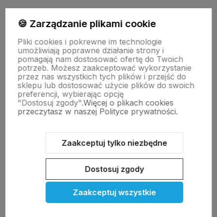
polityce prywatności
🍪 Zarządzanie plikami cookie
Pliki cookies i pokrewne im technologie
Moje konto
umożliwiają poprawne działanie strony i
pomagają nam dostosować ofertę do Twoich
potrzeb. Możesz zaakceptować wykorzystanie
przez nas wszystkich tych plików i przejść do
Pomoc
sklepu lub dostosować użycie plików do swoich
preferencji, wybierając opcję
"Dostosuj zgody".
Więcej o plikach cookies
KOLEKCJE
przeczytasz w naszej Polityce prywatności.
Nasze marki
Zaakceptuj tylko niezbędne
Dostosuj zgody
O nas
Zaakceptuj wszystkie