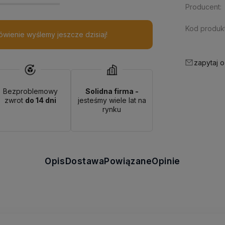
Producent:
Kod produkt
wienie wyślemy jeszcze dzisiaj!
zapytaj o
Bezproblemowy
Solidna firma -
zwrot
do 14 dni
jesteśmy wiele lat na
rynku
Opis
Dostawa
Powiązane
Opinie