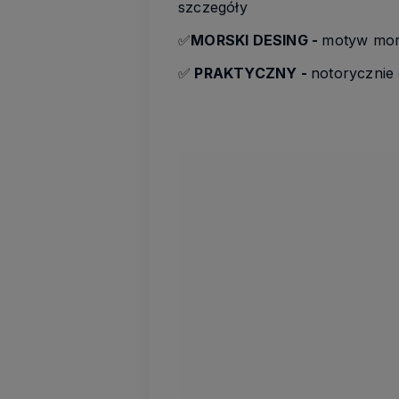
szczegóły
✅
MORSKI DESING -
motyw mor
✅
PRAKTYCZNY -
notorycznie 