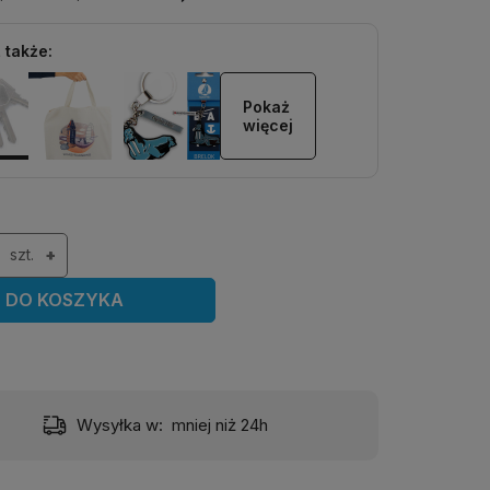
 także:
Pokaż 
więcej
szt.
+
DO KOSZYKA
Wysyłka w:
mniej niż 24h
Dost