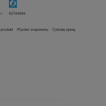
u:
82744986
 produkt
dodaj opinię
poleć znajomemu