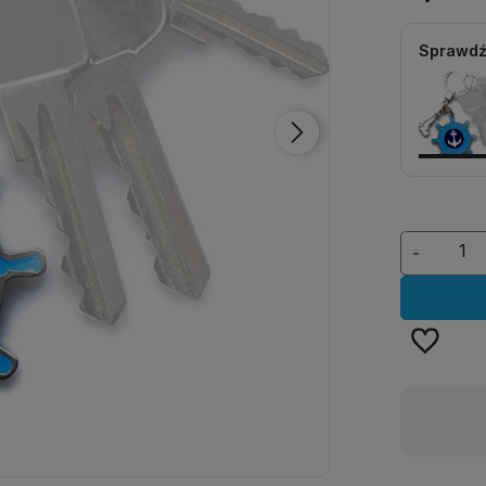
Sprawdź
-
Dostępność:
duża ilość