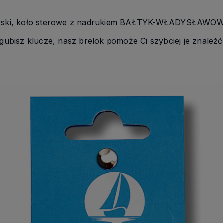
ski, koło sterowe z nadrukiem BAŁTYK-WŁADYSŁAWO
gubisz klucze, nasz brelok pomoże Ci szybciej je znaleź