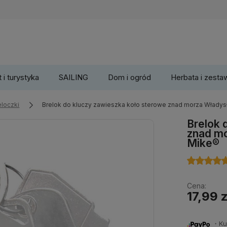
 i turystyka
SAILING
Dom i ogród
Herbata i zesta
eloczki
Brelok do kluczy zawieszka koło sterowe znad morza Włady
Brelok 
znad m
Mike®
Cena:
17,99 z
・Kup 