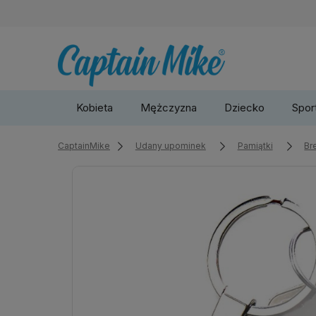
Kobieta
Mężczyzna
Dziecko
Sport
CaptainMike
Udany upominek
Pamiątki
Br