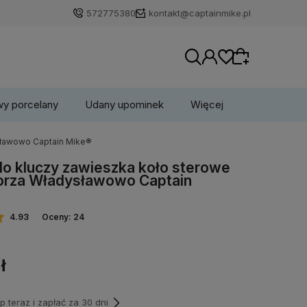
572775380
kontakt@captainmike.pl
wy porcelany
Udany upominek
Więcej
sławowo Captain Mike®
Wybierz coś dla siebie z naszej aktualnej
do kluczy zawieszka koło sterowe
oferty lub zaloguj się, aby przywrócić dodane
orza Władysławowo Captain
produkty do listy z poprzedniej sesji.
4.93
Oceny: 24
ł
teraz i zapłać za 30 dni