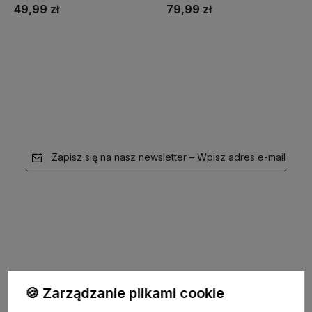
49,99 zł
79,99 zł
Do koszyka
Do koszyka
Zapisz się na nasz newsletter – Wpisz adres e-mail
polityce prywatności
🍪 Zarządzanie plikami cookie