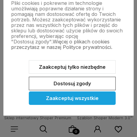
Pliki cookies i pokrewne im technologie
Moje konto
umożliwiają poprawne działanie strony i
pomagają nam dostosować ofertę do Twoich
potrzeb. Możesz zaakceptować wykorzystanie
przez nas wszystkich tych plików i przejść do
Pomoc
sklepu lub dostosować użycie plików do swoich
preferencji, wybierając opcję
"Dostosuj zgody".
Więcej o plikach cookies
KOLEKCJE
przeczytasz w naszej Polityce prywatności.
Nasze marki
Zaakceptuj tylko niezbędne
Dostosuj zgody
O nas
Zaakceptuj wszystkie
Sklep internetowy Shoper Premium
Szablon Shoper Modern 3.0™
od GrowCommerce