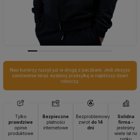
Nasi kurierzy ruszyli już w drogę z paczkami. Jeśli złożysz
zamówienie teraz wyślemy przesyłkę w najbliższy dzień
roboczy.
Tylko
Bezpieczne
Bezproblemowy
Solidna
prawdziwe
płatności
zwrot
do 14
firma -
opinie
internetowe
dni
jesteśmy
produktowe
wiele lat na
rynku