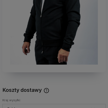
Koszty dostawy
Darmowy Paczkomat już od 160 zł! Leżaki, parasole i inne
produkty które nie mieszczą się do Paczkomatu nie
Kraj wysyłki:
wchodzą w skład promocji. Koszty wysyłki dla przesyłek