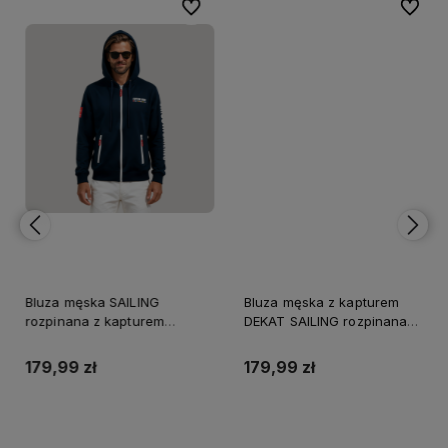
bionych
bionych
Do ulubionych
Do ulubionych
Do ulubi
Do ulubi
Bluza męska SAILING
Bluza męska z kapturem
rozpinana z kapturem
DEKAT SAILING rozpinana
granatowa
granatowa
179,99 zł
179,99 zł
Do koszyka
Do koszyka