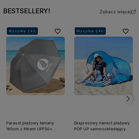
BESTSELLERY!
Zobacz więcej
Do ulubionych
Do ulubi
Wysyłka 24h
Wysyłka 24h
Wysyłka 24h
Wysyłka 24h
Wysyłka 24h
Wysyłka 24h
Parasol plażowy łamany
Ekspresowy namiot plażowy
160cm z filtrem UPF50+
POP UP samorozkładający
Captain Mike szary
Captain Mike®