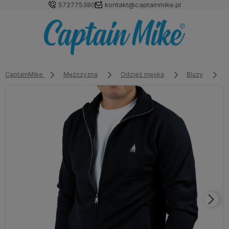
572775380
kontakt@captainmike.pl
CaptainMike
Mężczyzna
Odzież męska
Bluzy