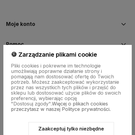
polityce prywatności
Moje konto
Pomoc
🍪 Zarządzanie plikami cookie
KOLEKCJE
Pliki cookies i pokrewne im technologie
umożliwiają poprawne działanie strony i
pomagają nam dostosować ofertę do Twoich
potrzeb. Możesz zaakceptować wykorzystanie
Nasze marki
przez nas wszystkich tych plików i przejść do
sklepu lub dostosować użycie plików do swoich
preferencji, wybierając opcję
"Dostosuj zgody".
Więcej o plikach cookies
O nas
przeczytasz w naszej Polityce prywatności.
Zaakceptuj tylko niezbędne