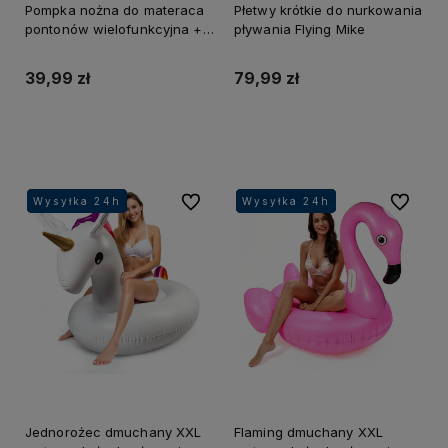
Pompka nożna do materaca
Płetwy krótkie do nurkowania
pontonów wielofunkcyjna +
pływania Flying Mike
KOŃCÓWKI Captain Mike
39,99 zł
79,99 zł
Do koszyka
Do koszyka
Do ulubionych
Do ulubi
Wysyłka 24h
Wysyłka 24h
Wysyłka 24h
Wysyłka 24h
Wysyłka 24h
Wysyłka 24h
Wysyłka 24h
Wysyłka 24h
Wysyłka 24h
Wysyłka 24h
Jednorożec dmuchany XXL
Flaming dmuchany XXL