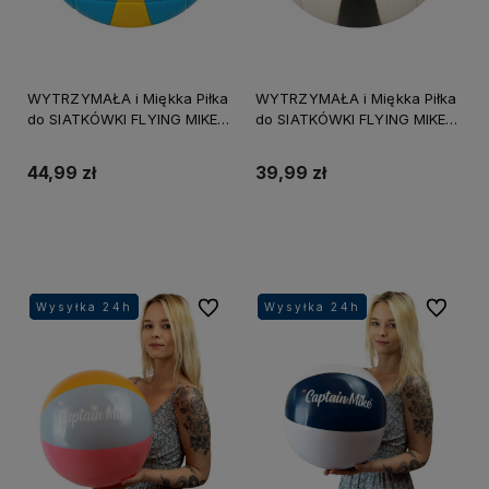
WYTRZYMAŁA i Miękka Piłka
WYTRZYMAŁA i Miękka Piłka
do SIATKÓWKI FLYING MIKE -
do SIATKÓWKI FLYING MIKE -
rozmiar 5
rozmiar 5
44,99 zł
39,99 zł
Do koszyka
Do koszyka
Do ulubionych
Do ulubi
Wysyłka 24h
Wysyłka 24h
Wysyłka 24h
Wysyłka 24h
Wysyłka 24h
Wysyłka 24h