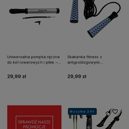
Uniwersalna pompka ręczna
Skakanka fitness z
do kół rowerowych i piłek –
antypoślizgowymi
zestaw z wężykiem i
wypustkami i łożyskami
końcówkami
29,99 zł
29,99 zł
Do koszyka
Do koszyka
Do ulubi
Wysyłka 24h
Wysyłka 24h