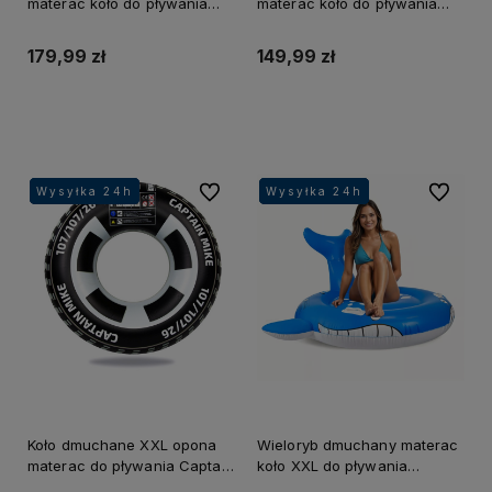
materac koło do pływania
materac koło do pływania
Captain Mike
Captain Mike
179,99 zł
149,99 zł
Do koszyka
Do koszyka
Do ulubionych
Do ulubi
Wysyłka 24h
Wysyłka 24h
Wysyłka 24h
Wysyłka 24h
Wysyłka 24h
Wysyłka 24h
Wysyłka 24h
Wysyłka 24h
Wysyłka 24h
Wysyłka 24h
Koło dmuchane XXL opona
Wieloryb dmuchany materac
materac do pływania Captain
koło XXL do pływania
Mike
Captain Mike