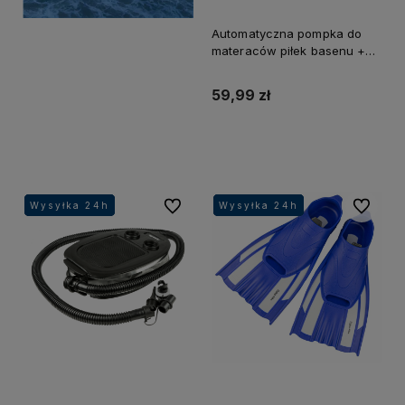
Automatyczna pompka do
materaców piłek basenu +
KOŃCÓWKI Captain Mike
59,99 zł
Do koszyka
Do ulubionych
Do ulubi
Wysyłka 24h
Wysyłka 24h
Wysyłka 24h
Wysyłka 24h
Wysyłka 24h
Wysyłka 24h
Wysyłka 24h
Wysyłka 24h
Wysyłka 24h
Wysyłka 24h