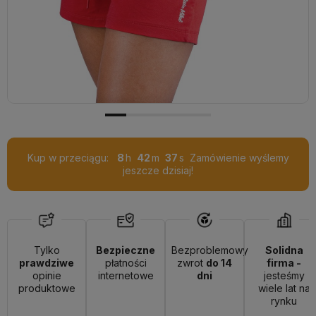
Kup w przeciągu:
8
42
36
Zamówienie wyślemy
jeszcze dzisiaj!
Tylko
Bezpieczne
Bezproblemowy
Solidna
prawdziwe
płatności
zwrot
do 14
firma -
opinie
internetowe
dni
jesteśmy
produktowe
wiele lat na
rynku