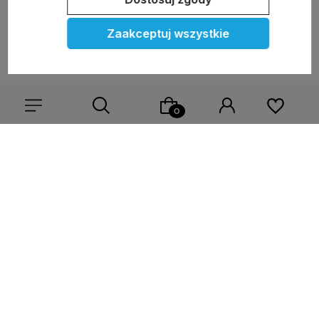
polityce prywatności
Zaakceptuj wszystkie
Moje konto
Pomoc
KOLEKCJE
Wybierz coś dla siebie z naszej aktualnej oferty lub zaloguj
się, aby przywrócić dodane produkty do listy z poprzedniej
sesji.
Nasze marki
O nas