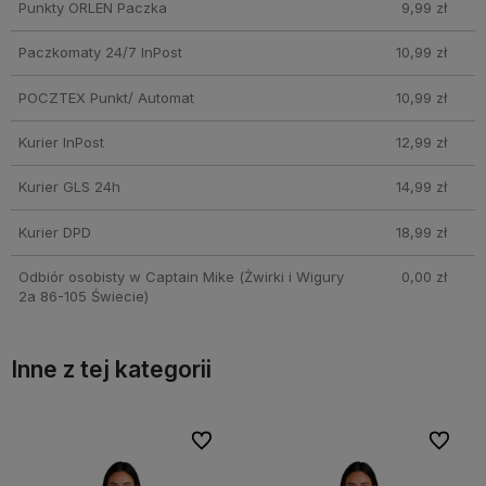
Punkty ORLEN Paczka
9,99 zł
Paczkomaty 24/7 InPost
10,99 zł
POCZTEX Punkt/ Automat
10,99 zł
Kurier InPost
12,99 zł
Kurier GLS 24h
14,99 zł
Kurier DPD
18,99 zł
Odbiór osobisty w Captain Mike
(Żwirki i Wigury
0,00 zł
2a 86-105 Świecie)
Inne z tej kategorii
bionych
bionych
Do ulubionych
Do ulubionych
Do ulubi
Do ulubi