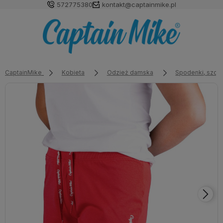
572775380
kontakt@captainmike.pl
CaptainMike
Kobieta
Odzież damska
Spodenki, szort