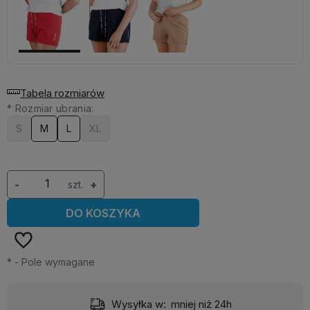
Tabela rozmiarów
*
Rozmiar ubrania:
S
M
L
XL
-
szt.
+
DO KOSZYKA
*
- Pole wymagane
Wysyłka w:
mniej niż 24h