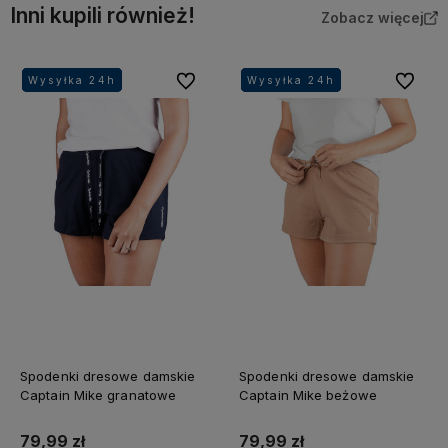
Inni kupili również!
Zobacz więcej
Do ulubionych
Do ulubi
Wysyłka 24h
Wysyłka 24h
Wysyłka 24h
Wysyłka 24h
Wysyłka 24h
Wysyłka 24h
Wysyłka 24h
Wysyłka 24h
Spodenki dresowe damskie
Spodenki dresowe damskie
Captain Mike granatowe
Captain Mike beżowe
79,99 zł
79,99 zł