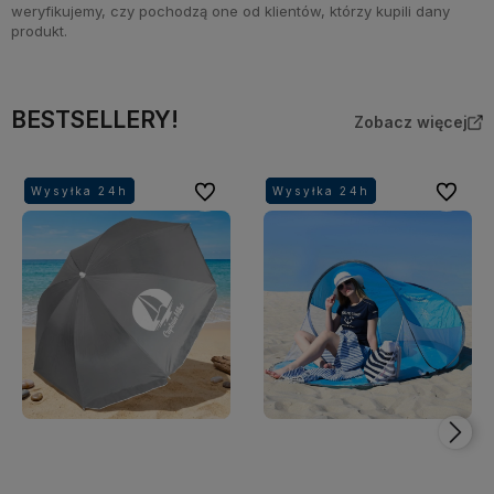
weryfikujemy, czy pochodzą one od klientów, którzy kupili dany
produkt.
BESTSELLERY!
Zobacz więcej
Do ulubionych
Do ulubi
Wysyłka 24h
Wysyłka 24h
Wysyłka 24h
Wysyłka 24h
Wysyłka 24h
Wysyłka 24h