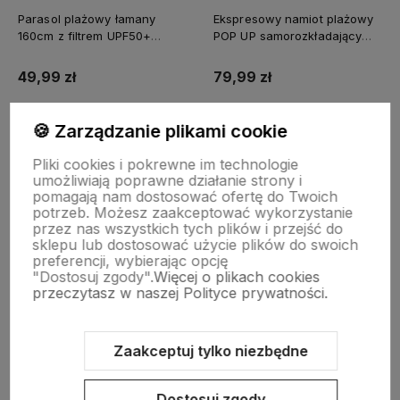
Parasol plażowy łamany
Ekspresowy namiot plażowy
160cm z filtrem UPF50+
POP UP samorozkładający
Captain Mike szary
Captain Mike®
49,99 zł
79,99 zł
🍪 Zarządzanie plikami cookie
Do koszyka
Do koszyka
Pliki cookies i pokrewne im technologie
umożliwiają poprawne działanie strony i
pomagają nam dostosować ofertę do Twoich
potrzeb. Możesz zaakceptować wykorzystanie
przez nas wszystkich tych plików i przejść do
sklepu lub dostosować użycie plików do swoich
preferencji, wybierając opcję
Zapisz się na nasz newsletter – Wpisz adres e-mail
"Dostosuj zgody".
Więcej o plikach cookies
przeczytasz w naszej Polityce prywatności.
Zaakceptuj tylko niezbędne
Dostosuj zgody