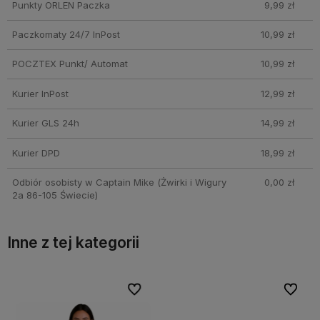
Punkty ORLEN Paczka
9,99 zł
Paczkomaty 24/7 InPost
10,99 zł
POCZTEX Punkt/ Automat
10,99 zł
Kurier InPost
12,99 zł
Kurier GLS 24h
14,99 zł
Kurier DPD
18,99 zł
Odbiór osobisty w Captain Mike
(Żwirki i Wigury
0,00 zł
2a 86-105 Świecie)
Inne z tej kategorii
bionych
bionych
Do ulubionych
Do ulubionych
Do ulubi
Do ulubi