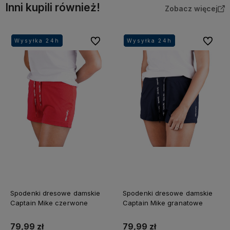
Inni kupili również!
Zobacz więcej
Do ulubionych
Do ulubi
Wysyłka 24h
Wysyłka 24h
Wysyłka 24h
Wysyłka 24h
Wysyłka 24h
Wysyłka 24h
Wysyłka 24h
Wysyłka 24h
Spodenki dresowe damskie
Spodenki dresowe damskie
Captain Mike czerwone
Captain Mike granatowe
79,99 zł
79,99 zł