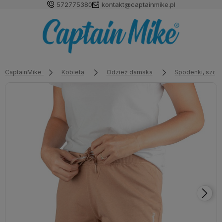
572775380
kontakt@captainmike.pl
CaptainMike
Kobieta
Odzież damska
Spodenki, szort