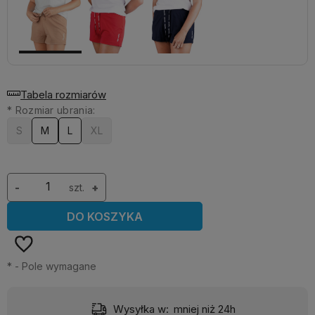
Tabela rozmiarów
*
Rozmiar ubrania:
S
M
L
XL
-
szt.
+
DO KOSZYKA
*
- Pole wymagane
Wysyłka w:
mniej niż 24h