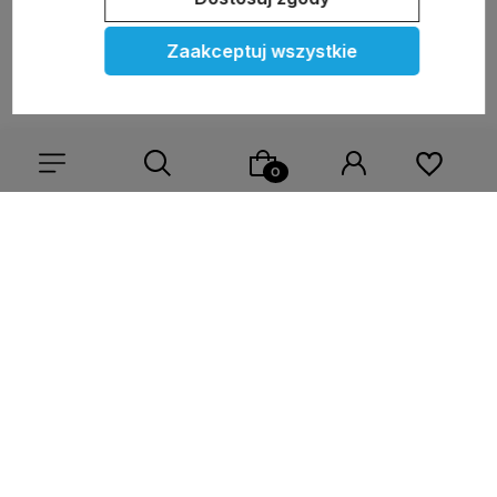
polityce prywatności
Zaakceptuj wszystkie
Moje konto
Pomoc
KOLEKCJE
Wybierz coś dla siebie z naszej aktualnej oferty lub zaloguj
się, aby przywrócić dodane produkty do listy z poprzedniej
sesji.
Nasze marki
O nas