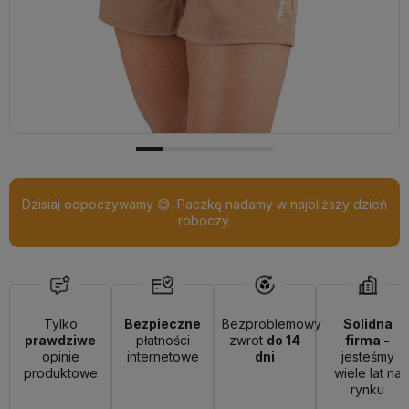
Dzisiaj odpoczywamy 😅. Paczkę nadamy w najbliższy dzień
roboczy.
Tylko
Bezpieczne
Bezproblemowy
Solidna
prawdziwe
płatności
zwrot
do 14
firma -
opinie
internetowe
dni
jesteśmy
produktowe
wiele lat na
rynku