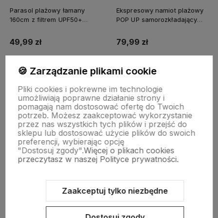
Parasol plażowy łamany
Ekspresowy namiot plażowy
160cm z filtrem UPF50+
POP UP samorozkładający
Captain Mike szary
Captain Mike®
49,99 zł
79,99 zł
🍪 Zarządzanie plikami cookie
Do koszyka
Do koszyka
Pliki cookies i pokrewne im technologie
umożliwiają poprawne działanie strony i
pomagają nam dostosować ofertę do Twoich
potrzeb. Możesz zaakceptować wykorzystanie
przez nas wszystkich tych plików i przejść do
sklepu lub dostosować użycie plików do swoich
preferencji, wybierając opcję
Zapisz się na nasz newsletter – Wpisz adres e-mail
"Dostosuj zgody".
Więcej o plikach cookies
przeczytasz w naszej Polityce prywatności.
Zaakceptuj tylko niezbędne
Dostosuj zgody