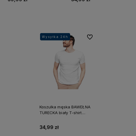
Do koszyka
Do koszyka
Do ulubionych
Wysyłka 24h
Wysyłka 24h
Wysyłka 24h
Wysyłka 24h
Koszulka męska BAWEŁNA
TURECKA biały T-shirt
Captain Mike
34,99 zł