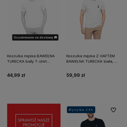
Oczekiwanie na dostawę 🚚
Koszulka męska BAWEŁNA
Koszulka męska Z HAFTEM
TURECKA biały T-shirt
BAWEŁNA TURECKA biała, T-
Captain Mike
shirt Captain Mike
44,99 zł
59,99 zł
Powiadom o dostępności
Do koszyka
Do ulubi
Wysyłka 24h
Wysyłka 24h