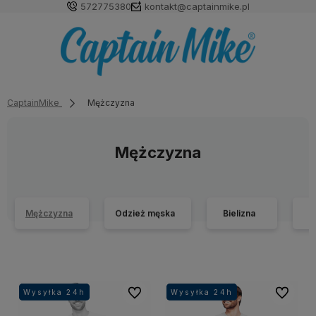
572775380
kontakt@captainmike.pl
CaptainMike
Mężczyzna
Mężczyzna
Mężczyzna
Odzież męska
Bielizna
O
Do ulubionych
Do ulubi
Wysyłka 24h
Wysyłka 24h
Wysyłka 24h
Wysyłka 24h