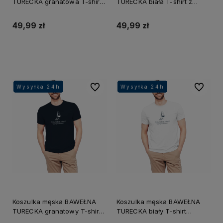
TURECKA granatowa T-shirt
TURECKA biała T-shirt z
z nadrukiem Captain Mike
nadrukiem Captain Mike
49,99 zł
49,99 zł
Do koszyka
Do koszyka
Do ulubionych
Do ulubi
Wysyłka 24h
Wysyłka 24h
Wysyłka 24h
Wysyłka 24h
Wysyłka 24h
Wysyłka 24h
Wysyłka 24h
Wysyłka 24h
Wysyłka 24h
Wysyłka 24h
Koszulka męska BAWEŁNA
Koszulka męska BAWEŁNA
TURECKA granatowy T-shirt
TURECKA biały T-shirt
SAILING EXPEDITION Captain
SAILING EXPEDITION Captain