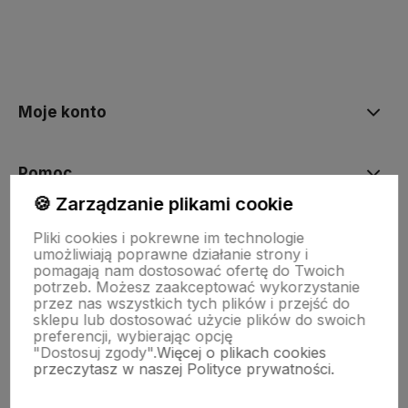
polityce prywatności
Moje konto
Pomoc
🍪 Zarządzanie plikami cookie
KOLEKCJE
Pliki cookies i pokrewne im technologie
umożliwiają poprawne działanie strony i
pomagają nam dostosować ofertę do Twoich
potrzeb. Możesz zaakceptować wykorzystanie
Nasze marki
przez nas wszystkich tych plików i przejść do
sklepu lub dostosować użycie plików do swoich
preferencji, wybierając opcję
"Dostosuj zgody".
Więcej o plikach cookies
O nas
przeczytasz w naszej Polityce prywatności.