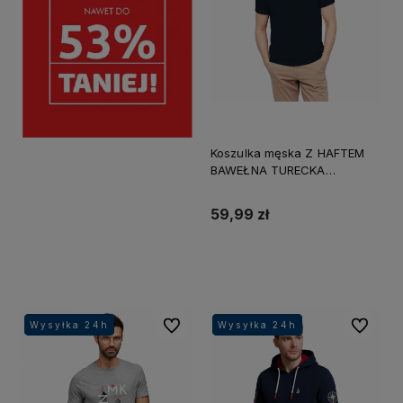
Koszulka męska Z HAFTEM
BAWEŁNA TURECKA
granatowa, T-shirt Captain
Mike
59,99 zł
Do koszyka
Do ulubionych
Do ulubi
Wysyłka 24h
Wysyłka 24h
Wysyłka 24h
Wysyłka 24h
Wysyłka 24h
Wysyłka 24h