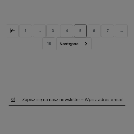
Do koszyka
1
...
3
4
5
6
7
...
19
Zapisz się na nasz newsletter – Wpisz adres e-mail