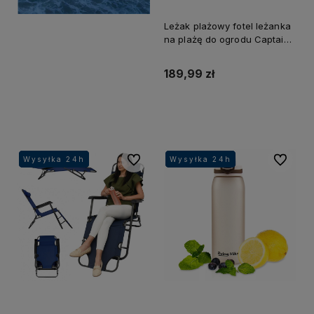
Leżak plażowy fotel leżanka
na plażę do ogrodu Captain
Mike - czerwony
189,99 zł
Do koszyka
Do ulubionych
Do ulubi
Wysyłka 24h
Wysyłka 24h
Wysyłka 24h
Wysyłka 24h
Wysyłka 24h
Wysyłka 24h
Wysyłka 24h
Wysyłka 24h