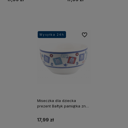
Do koszyka
Do koszyka
Do ulubionych
Wysyłka 24h
Wysyłka 24h
Wysyłka 24h
Wysyłka 24h
Miseczka dla dziecka
prezent Bałtyk pamiątka znad
morza meduza
17,99 zł