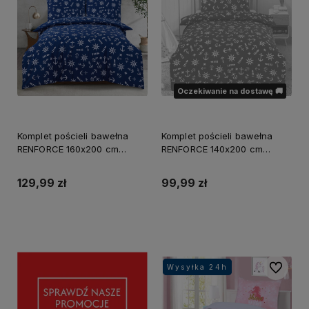
Oczekiwanie na dostawę 🚚
Komplet pościeli bawełna
Komplet pościeli bawełna
RENFORCE 160x200 cm
RENFORCE 140x200 cm
MORZE Captain Mike
MORZE Captain Mike
129,99 zł
99,99 zł
Do koszyka
Powiadom o dostępności
Do ulubi
Wysyłka 24h
Wysyłka 24h