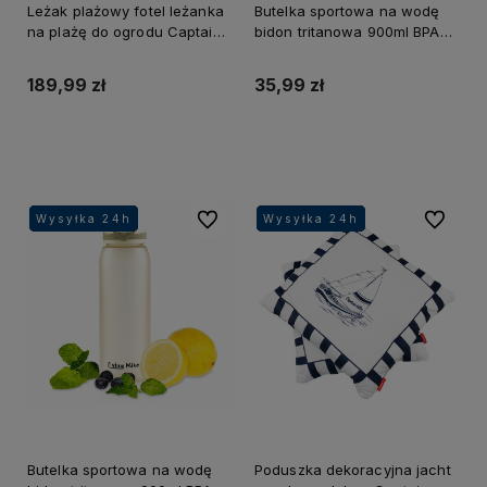
Leżak plażowy fotel leżanka
Butelka sportowa na wodę
na plażę do ogrodu Captain
bidon tritanowa 900ml BPA
Mike - niebieski
FREE Captain Mike®
189,99 zł
35,99 zł
Do koszyka
Do koszyka
Do ulubionych
Do ulubi
Wysyłka 24h
Wysyłka 24h
Wysyłka 24h
Wysyłka 24h
Wysyłka 24h
Wysyłka 24h
Wysyłka 24h
Wysyłka 24h
Butelka sportowa na wodę
Poduszka dekoracyjna jacht