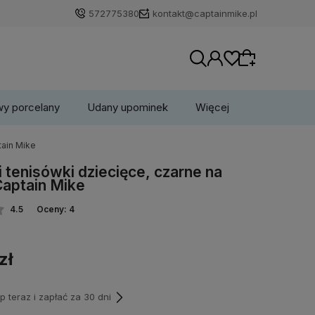
572775380
kontakt@captainmike.pl
wy porcelany
Udany upominek
Więcej
tain Mike
Wybierz coś dla siebie z naszej aktualnej
 tenisówki dziecięce, czarne na
oferty lub zaloguj się, aby przywrócić dodane
Captain Mike
produkty do listy z poprzedniej sesji.
4.5
Oceny: 4
zł
teraz i zapłać za 30 dni