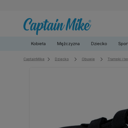
Kobieta
Mężczyzna
Dziecko
Sport
CaptainMike
Dziecko
Obuwie
Trampki i t