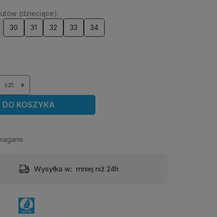
utów (dziecięce):
30
31
32
33
34
szt.
+
DO KOSZYKA
magane
Wysyłka w:
mniej niż 24h