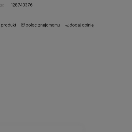
u:
128743376
 produkt
dodaj opinię
poleć znajomemu