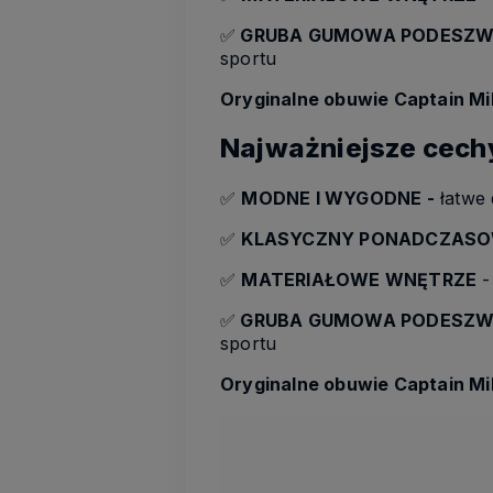
✅
GRUBA GUMOWA PODESZW
sportu
Oryginalne obuwie Captain Mik
Najważniejsze cech
✅
MODNE I W
YGODNE -
łatwe 
✅
KLASYCZNY PONADCZASO
✅
MATERIAŁOWE WNĘTRZE
-
✅
GRUBA GUMOWA PODESZW
sportu
Oryginalne obuwie Captain Mik