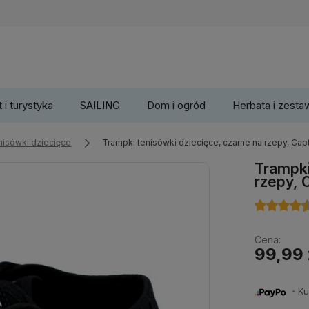
 i turystyka
SAILING
Dom i ogród
Herbata i zesta
enisówki dziecięce
Trampki tenisówki dziecięce, czarne na rzepy, Cap
Trampki
rzepy, 
Cena:
99,99 
・Kup 