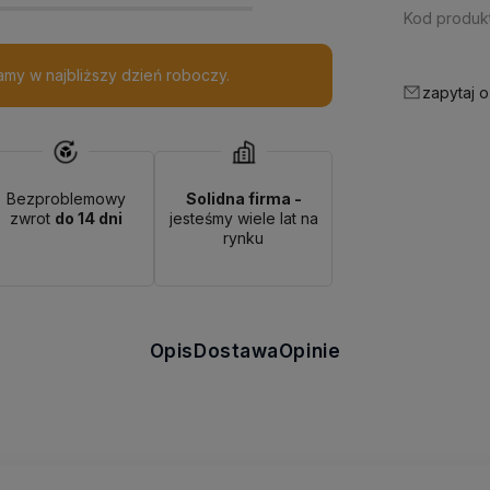
Kod produkt
my w najbliższy dzień roboczy.
zapytaj o
Bezproblemowy
Solidna firma -
zwrot
do 14 dni
jesteśmy wiele lat na
rynku
Opis
Dostawa
Opinie