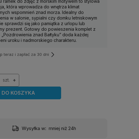
3 ramek do zdjęć z morskim motywem to stylowa
ja, która wprowadza do wnętrza klimat
nych wspomnień znad morza. Idealny do
enia w salonie, sypialni czy domku letniskowym
ie sprawdzi się jako pamiątka z urlopu lub
lny prezent. Gotowy do powieszenia komplet z
 „Pozdrowienia znad Bałtyku” doda każdej
zeni uroku i nadmorskiego charakteru.
teraz i zapłać za 30 dni
szt.
+
DO KOSZYKA
Wysyłka w:
mniej niż 24h
Dost