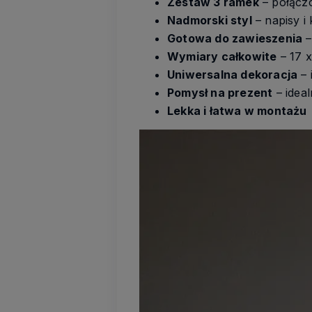
Zestaw 3 ramek
– połącz
Nadmorski styl
– napisy i
Gotowa do zawieszenia
–
Wymiary całkowite
– 17 x
Uniwersalna dekoracja
– 
Pomysł na prezent
– idea
Lekka i łatwa w montażu