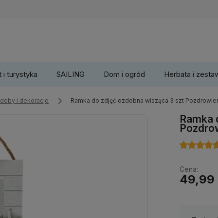
 i turystyka
SAILING
Dom i ogród
Herbata i zesta
doby i dekoracje
Ramka do zdjęć ozdobna wisząca 3 szt Pozdrowien
Ramka d
Pozdrow
Cena:
49,99 