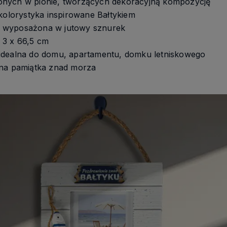
onych w pionie, tworzących dekoracyjną kompozycję
 kolorystyka inspirowane Bałtykiem
 wyposażona w jutowy sznurek
 3 x 66,5 cm
idealna do domu, apartamentu, domku letniskowego
lna pamiątka znad morza