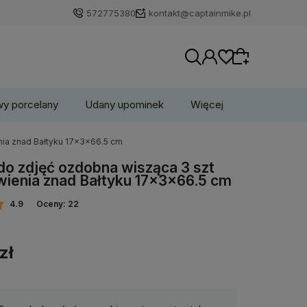
572775380
kontakt@captainmike.pl
wy porcelany
Udany upominek
Więcej
ia znad Bałtyku 17x3x66.5 cm
Wybierz coś dla siebie z naszej aktualnej
o zdjęć ozdobna wisząca 3 szt
oferty lub zaloguj się, aby przywrócić dodane
ienia znad Bałtyku 17x3x66.5 cm
produkty do listy z poprzedniej sesji.
4.9
Oceny: 22
zł