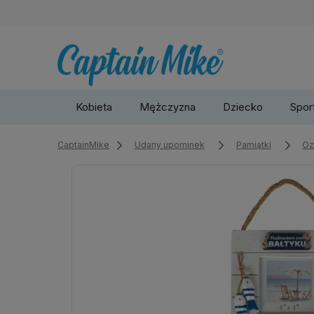
Kobieta
Mężczyzna
Dziecko
Sport
CaptainMike
Udany upominek
Pamiątki
Oz