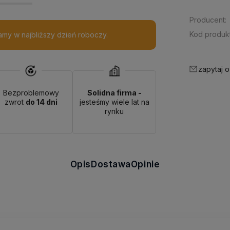
Producent:
Kod produkt
my w najbliższy dzień roboczy.
zapytaj o
Bezproblemowy
Solidna firma -
zwrot
do 14 dni
jesteśmy wiele lat na
rynku
Opis
Dostawa
Opinie