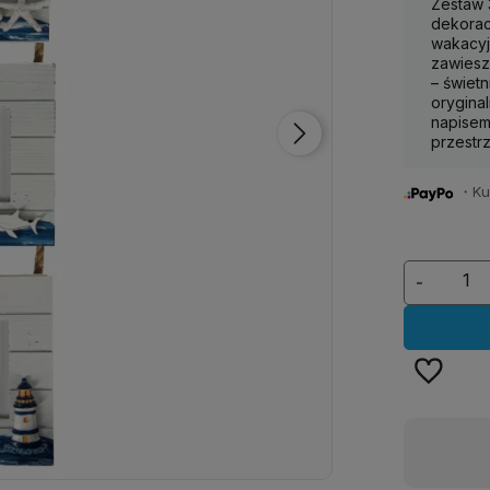
Zestaw 
dekorac
wakacyj
zawiesz
– świetn
orygina
napisem
przestr
・Kup 
-
Dostępność:
duża ilość