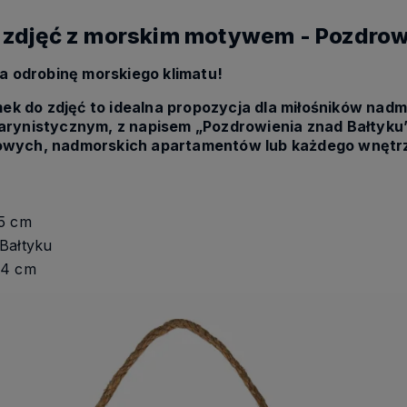
 zdjęć z morskim motywem - Pozdrow
 odrobinę morskiego klimatu!
k do zdjęć to idealna propozycja dla miłośników nad
arynistycznym, z napisem „Pozdrowienia znad Bałtyku”
kowych, nadmorskich apartamentów lub każdego wnętrz
.5 cm
Bałtyku
x4 cm