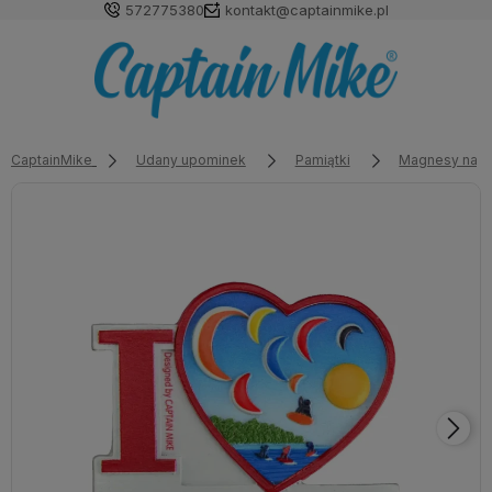
572775380
kontakt@captainmike.pl
CaptainMike
Udany upominek
Pamiątki
Magnesy na l