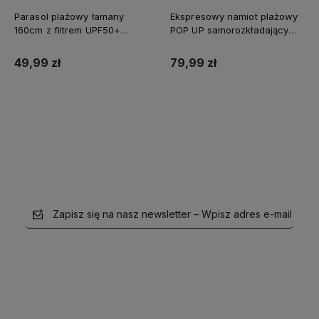
Parasol plażowy łamany
Ekspresowy namiot plażowy
160cm z filtrem UPF50+
POP UP samorozkładający
Captain Mike szary
Captain Mike®
49,99 zł
79,99 zł
Do koszyka
Do koszyka
Zapisz się na nasz newsletter – Wpisz adres e-mail