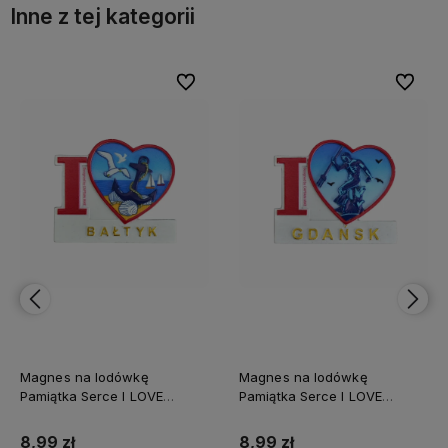
Inne z tej kategorii
bionych
bionych
Do ulubionych
Do ulubionych
Do ulubi
Do ulubi
Magnes na lodówkę
Magnes na lodówkę
Pamiątka Serce I LOVE
Pamiątka Serce I LOVE
BAŁTYK Captain Mike
GDAŃSK Captain Mike
8,99 zł
8,99 zł