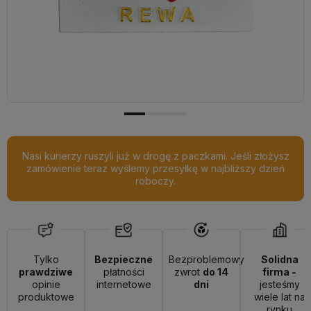
Nasi kurierzy ruszyli już w drogę z paczkami. Jeśli złożysz
zamówienie teraz wyślemy przesyłkę w najbliższy dzień
roboczy.
Tylko
Bezpieczne
Bezproblemowy
Solidna
prawdziwe
płatności
zwrot
do 14
firma -
opinie
internetowe
dni
jesteśmy
produktowe
wiele lat na
rynku