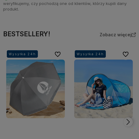
weryfikujemy, czy pochodzą one od klientów, którzy kupili dany
produkt.
BESTSELLERY!
Zobacz więcej
Do ulubionych
Do ulubi
Wysyłka 24h
Wysyłka 24h
Wysyłka 24h
Wysyłka 24h
Wysyłka 24h
Wysyłka 24h