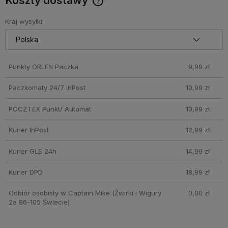
Koszty dostawy
Darmowy Paczkomat już od 160 zł! Leżaki, parasole i inne
produkty które nie mieszczą się do Paczkomatu nie
Kraj wysyłki:
wchodzą w skład promocji. Koszty wysyłki dla przesyłek
pobraniowych mogą być droższe
Punkty ORLEN Paczka
9,99 zł
Paczkomaty 24/7 InPost
10,99 zł
POCZTEX Punkt/ Automat
10,99 zł
Kurier InPost
12,99 zł
Kurier GLS 24h
14,99 zł
Kurier DPD
18,99 zł
Odbiór osobisty w Captain Mike
(Żwirki i Wigury
0,00 zł
2a 86-105 Świecie)