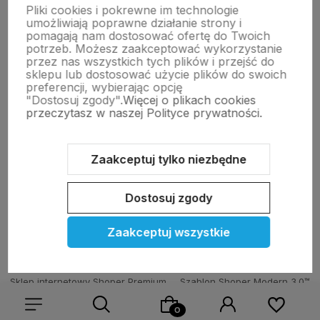
Pliki cookies i pokrewne im technologie
Moje konto
umożliwiają poprawne działanie strony i
pomagają nam dostosować ofertę do Twoich
potrzeb. Możesz zaakceptować wykorzystanie
przez nas wszystkich tych plików i przejść do
Pomoc
sklepu lub dostosować użycie plików do swoich
preferencji, wybierając opcję
"Dostosuj zgody".
Więcej o plikach cookies
przeczytasz w naszej Polityce prywatności.
KOLEKCJE
Zaakceptuj tylko niezbędne
Nasze marki
Dostosuj zgody
O nas
Zaakceptuj wszystkie
Sklep internetowy Shoper Premium
Szablon Shoper Modern 3.0™
od GrowCommerce