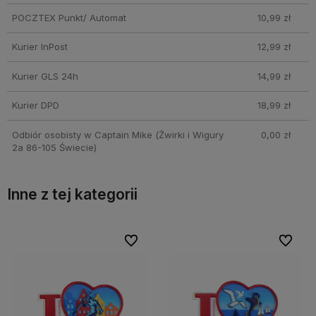
POCZTEX Punkt/ Automat
10,99 zł
Kurier InPost
12,99 zł
Kurier GLS 24h
14,99 zł
Kurier DPD
18,99 zł
Odbiór osobisty w Captain Mike
(Żwirki i Wigury
0,00 zł
2a 86-105 Świecie)
Inne z tej kategorii
bionych
bionych
Do ulubionych
Do ulubionych
Do ulubi
Do ulubi