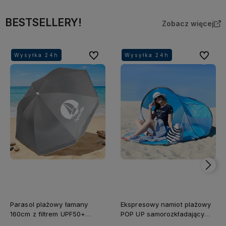
BESTSELLERY!
Zobacz więcej
Do ulubionych
Do ulubi
Wysyłka 24h
Wysyłka 24h
Wysyłka 24h
Wysyłka 24h
Wysyłka 24h
Wysyłka 24h
Wysyłka 24h
Wysyłka 24h
Parasol plażowy łamany
Ekspresowy namiot plażowy
160cm z filtrem UPF50+
POP UP samorozkładający
Captain Mike szary
Captain Mike®