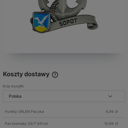
Koszty dostawy
Darmowy Paczkomat już od 160 zł! Leżaki, parasole i inne
produkty które nie mieszczą się do Paczkomatu nie
Kraj wysyłki:
wchodzą w skład promocji. Koszty wysyłki dla przesyłek
pobraniowych mogą być droższe
Punkty ORLEN Paczka
9,99 zł
Paczkomaty 24/7 InPost
10,99 zł