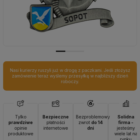
Nasi kurierzy ruszyli już w drogę z paczkami. Jeśli złożysz
zamówienie teraz wyślemy przesyłkę w najbliższy dzień
roboczy.
Tylko
Bezpieczne
Bezproblemowy
Solidna
prawdziwe
płatności
zwrot
do 14
firma -
opinie
internetowe
dni
jesteśmy
produktowe
wiele lat na
rynku