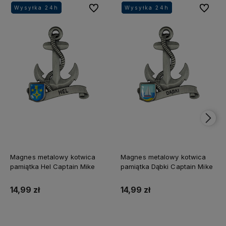
Do ulubionych
Do ulubi
Wysyłka 24h
Wysyłka 24h
Wysyłka 24h
Wysyłka 24h
Wysyłka 24h
Wysyłka 24h
Magnes metalowy kotwica
Magnes metalowy kotwica
pamiątka Hel Captain Mike
pamiątka Dąbki Captain Mike
14,99 zł
14,99 zł