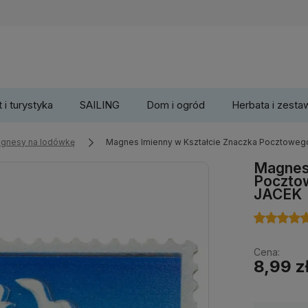
 i turystyka
SAILING
Dom i ogród
Herbata i zesta
gnesy na lodówkę
Magnes Imienny w Kształcie Znaczka Pocztowe
Magnes 
Poczto
JACEK
Cena:
8,99 z