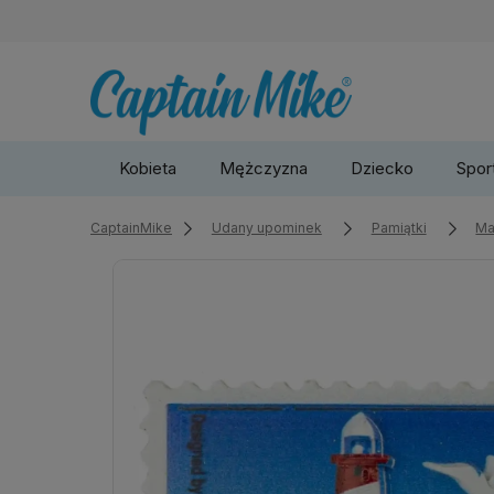
Kobieta
Mężczyzna
Dziecko
Sport
CaptainMike
Udany upominek
Pamiątki
Ma