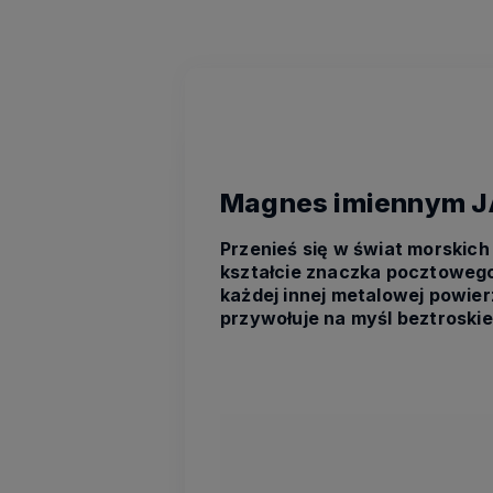
Magnes imiennym JA
Przenieś się w świat morski
kształcie znaczka pocztowego
każdej innej metalowej powie
przywołuje na myśl beztroski