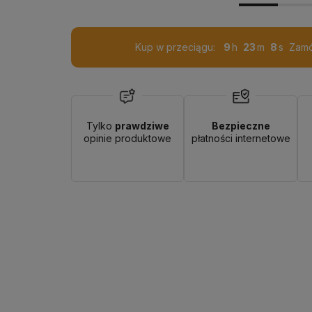
Kup w przeciągu:
9
23
6
Zamó
Dostawa:
od 9,99 zł
- Punkty ORLEN Paczka
Tylko
prawdziwe
Bezpieczne
opinie produktowe
płatności internetowe