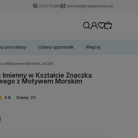
572775380
kontakt@captainmike.pl
wy porcelany
Udany upominek
Więcej
go z Motywem Morskim JACEK
Wybierz coś dla siebie z naszej aktualnej
Imienny w Kształcie Znaczka
oferty lub zaloguj się, aby przywrócić dodane
wego z Motywem Morskim
produkty do listy z poprzedniej sesji.
4.8
Oceny: 23
ł