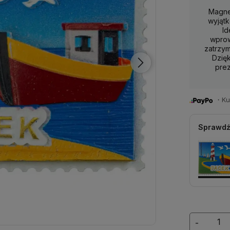
Magne
wyjątk
Id
wprow
zatrzy
Dzięk
prez
・Kup 
Sprawdź
-