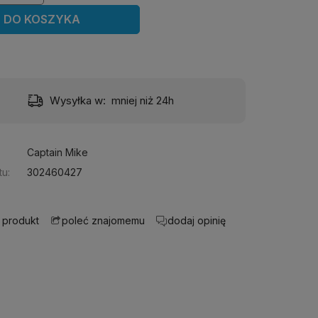
DO KOSZYKA
Wysyłka w:
mniej niż 24h
Dost
Captain Mike
u:
302460427
 produkt
dodaj opinię
poleć znajomemu