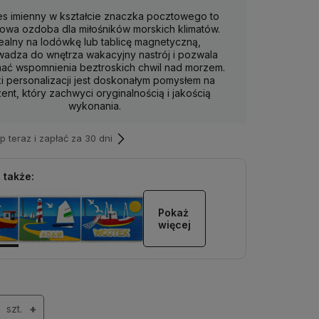
s imienny w kształcie znaczka pocztowego to
owa ozdoba dla miłośników morskich klimatów.
ealny na lodówkę lub tablicę magnetyczną,
adza do wnętrza wakacyjny nastrój i pozwala
mać wspomnienia beztroskich chwil nad morzem.
i personalizacji jest doskonałym pomysłem na
ent, który zachwyci oryginalnością i jakością
wykonania.
teraz i zapłać za 30 dni
 także:
Pokaż 
więcej
szt.
+