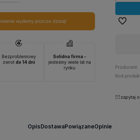
wienie wyślemy jeszcze dzisiaj!
Dostępność:
duża ilość
Bezproblemowy
Solidna firma -
zwrot
do 14 dni
jesteśmy wiele lat na
Producent:
rynku
Kod produkt
zapytaj o
Opis
Dostawa
Powiązane
Opinie