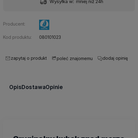
Wysyłka w:
mniej niż 24h
Producent:
Kod produktu:
080101023
zapytaj o produkt
dodaj opinię
poleć znajomemu
Opis
Dostawa
Opinie