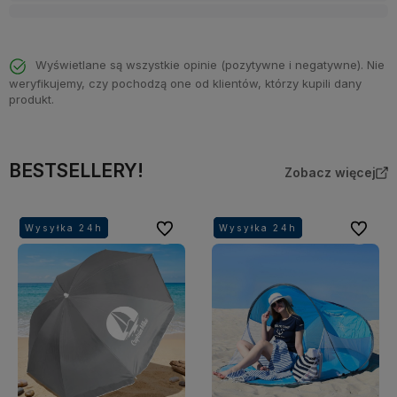
Wyświetlane są wszystkie opinie (pozytywne i negatywne). Nie
weryfikujemy, czy pochodzą one od klientów, którzy kupili dany
produkt.
BESTSELLERY!
Zobacz więcej
Do ulubionych
Do ulubi
Wysyłka 24h
Wysyłka 24h
Wysyłka 24h
Wysyłka 24h
Wysyłka 24h
Wysyłka 24h