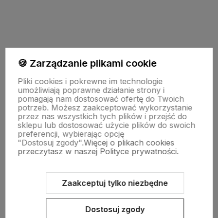
polityce prywatności
🍪 Zarządzanie plikami cookie
Pliki cookies i pokrewne im technologie
Moje konto
umożliwiają poprawne działanie strony i
pomagają nam dostosować ofertę do Twoich
potrzeb. Możesz zaakceptować wykorzystanie
przez nas wszystkich tych plików i przejść do
Pomoc
sklepu lub dostosować użycie plików do swoich
preferencji, wybierając opcję
"Dostosuj zgody".
Więcej o plikach cookies
KOLEKCJE
przeczytasz w naszej Polityce prywatności.
Nasze marki
Zaakceptuj tylko niezbędne
Dostosuj zgody
O nas