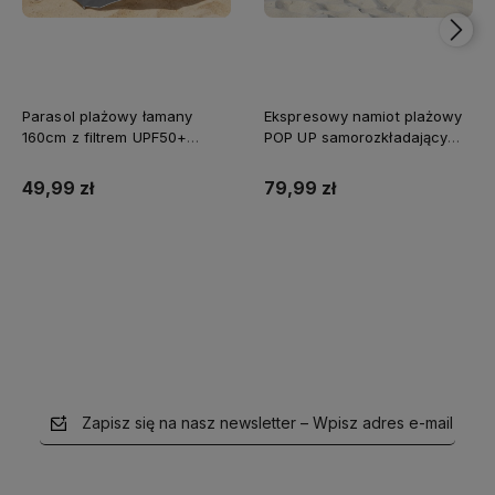
Parasol plażowy łamany
Ekspresowy namiot plażowy
160cm z filtrem UPF50+
POP UP samorozkładający
Captain Mike szary
Captain Mike®
49,99 zł
79,99 zł
Do koszyka
Do koszyka
Zapisz się na nasz newsletter – Wpisz adres e-mail