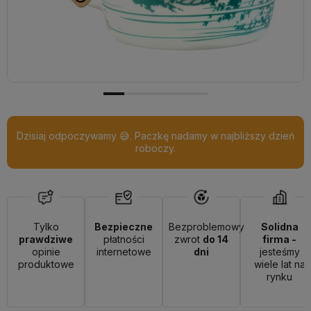
Dzisiaj odpoczywamy 😅. Paczkę nadamy w najbliższy dzień
roboczy.
Tylko
Bezpieczne
Bezproblemowy
Solidna
prawdziwe
płatności
zwrot
do 14
firma -
opinie
internetowe
dni
jesteśmy
produktowe
wiele lat na
rynku