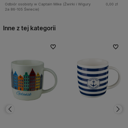
Odbiór osobisty w Captain Mike
(Żwirki i Wigury
0,00 zł
2a 86-105 Świecie)
Inne z tej kategorii
bionych
bionych
Do ulubionych
Do ulubionych
Do ulubi
Do ulubi