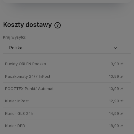
Koszty dostawy
Darmowy Paczkomat już od 160 zł! Leżaki, parasole i inne
produkty które nie mieszczą się do Paczkomatu nie
Kraj wysyłki:
wchodzą w skład promocji. Koszty wysyłki dla przesyłek
pobraniowych mogą być droższe
Punkty ORLEN Paczka
9,99 zł
Paczkomaty 24/7 InPost
10,99 zł
POCZTEX Punkt/ Automat
10,99 zł
Kurier InPost
12,99 zł
Kurier GLS 24h
14,99 zł
Kurier DPD
18,99 zł