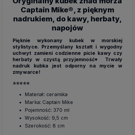
Oryginalny kubek znad morza
Captain Mike®, z pięknym
nadrukiem, do kawy, herbaty,
napojów
Pięknie wykonany kubek w morskiej
stylistyce. Przemyślany kształt i wygodny
uchwyt zamieni codzienne picie kawy czy
herbaty w czystą przyjemność♥️ Trwały
nadruk kubka jest odporny na mycie w
zmywarce!
⭐️
⭐️
⭐️
⭐️
⭐️
Materiał: ceramika
Marka: Captain Mike
Pojemność: 370 ml
Wysokość: 9,5 cm
Szerokość: 8 cm