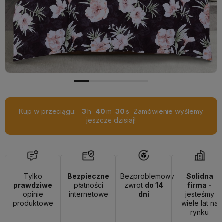
Kup w przeciągu:
3
40
29
Zamówienie wyślemy
jeszcze dzisiaj!
Tylko
Bezpieczne
Bezproblemowy
Solidna
prawdziwe
płatności
zwrot
do 14
firma -
opinie
internetowe
dni
jesteśmy
produktowe
wiele lat na
rynku