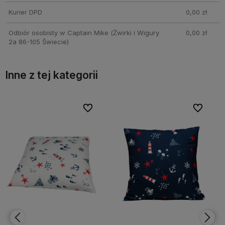
Kurier DPD
0,00 zł
Odbiór osobisty w Captain Mike
(Żwirki i Wigury
0,00 zł
2a 86-105 Świecie)
Inne z tej kategorii
bionych
bionych
Do ulubionych
Do ulubionych
Do ulubi
Do ulubi