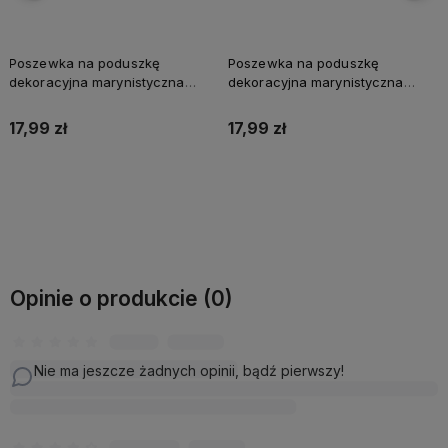
Poszewka na poduszkę
Komplet pościeli bawełna
dekoracyjna marynistyczna
RENFORCE 220x200 cm
jasiek 40x40cm Captain Mike
Captain Mike
17,99 zł
149,99 zł
Do koszyka
Do koszyka
Opinie o produkcie (0)
Nie ma jeszcze żadnych opinii, bądź pierwszy!