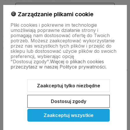
dodaj opinię
🍪 Zarządzanie plikami cookie
Pliki cookies i pokrewne im technologie
umożliwiają poprawne działanie strony i
pomagają nam dostosować ofertę do Twoich
Wyświetlane są wszystkie opinie (pozytywne i negatywne). Nie
potrzeb. Możesz zaakceptować wykorzystanie
weryfikujemy, czy pochodzą one od klientów, którzy kupili dany
przez nas wszystkich tych plików i przejść do
produkt.
sklepu lub dostosować użycie plików do swoich
preferencji, wybierając opcję
"Dostosuj zgody".
Więcej o plikach cookies
przeczytasz w naszej Polityce prywatności.
BESTSELLERY!
Zobacz więcej
Zaakceptuj tylko niezbędne
Do ulubionych
Do ulubi
Wysyłka 24h
Wysyłka 24h
Wysyłka 24h
Wysyłka 24h
Wysyłka 24h
Wysyłka 24h
Dostosuj zgody
Zaakceptuj wszystkie