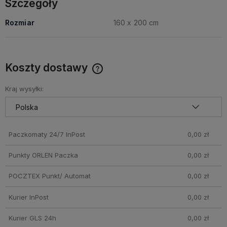
Szczegóły
Rozmiar
160 x 200 cm
Koszty dostawy
Darmowy Paczkomat już od 160 zł! Leżaki, parasole i inne
produkty które nie mieszczą się do Paczkomatu nie
Kraj wysyłki:
wchodzą w skład promocji. Koszty wysyłki dla przesyłek
pobraniowych mogą być droższe
Paczkomaty 24/7 InPost
0,00 zł
Punkty ORLEN Paczka
0,00 zł
POCZTEX Punkt/ Automat
0,00 zł
Kurier InPost
0,00 zł
Kurier GLS 24h
0,00 zł