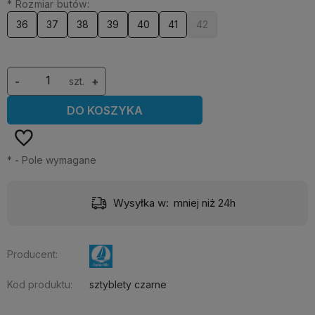
*
Rozmiar butów:
36
37
38
39
40
41
42
-
szt.
+
DO KOSZYKA
*
- Pole wymagane
Wysyłka w:
mniej niż 24h
Producent:
Kod produktu:
sztyblety czarne