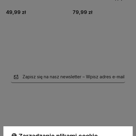
Captain Mike szary
Captain Mike®
49,99 zł
79,99 zł
Natalia Bogalecka
Zweryfikowany zakup
4 grudnia 2025
Do koszyka
Do koszyka
Ocieplenie przyjemne w dotyku, nogi zawsze ciepłe.
Klaudia Nowakowska
Zweryfikowany zakup
4 grudnia 2025
Zapisz się na nasz newsletter – Wpisz adres e-mail
Bardzo dobrze wykonane, stabilne podczas chodzenia,
polecam.
Pati
Zweryfikowany zakup
4 grudnia 2025
Idealne na spacery i do miasta, wygodne i eleganckie.
polityce prywatności