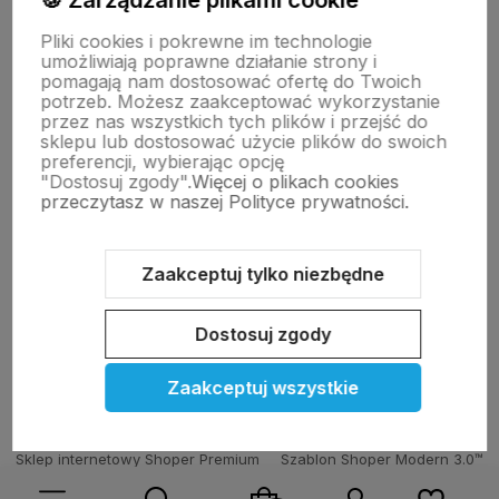
🍪 Zarządzanie plikami cookie
Pliki cookies i pokrewne im technologie
Moje konto
umożliwiają poprawne działanie strony i
Alicja
pomagają nam dostosować ofertę do Twoich
Zweryfikowany zakup
4 grudnia 2025
potrzeb. Możesz zaakceptować wykorzystanie
przez nas wszystkich tych plików i przejść do
Pomoc
Ciepłe i lekkie, nie czuję zmęczenia nawet po dłuższym
sklepu lub dostosować użycie plików do swoich
noszeniu.
preferencji, wybierając opcję
"Dostosuj zgody".
Więcej o plikach cookies
KOLEKCJE
przeczytasz w naszej Polityce prywatności.
Agnieszka Sobieraj
Zweryfikowany zakup
4 grudnia 2025
Nasze marki
Zaakceptuj tylko niezbędne
Materiał wysokiej jakości, wyglądają bardzo estetycznie.
Dostosuj zgody
O nas
Zaakceptuj wszystkie
Julka22_1
Zweryfikowany zakup
4 grudnia 2025
Dobrze trzymają stopę, łatwo się je czyści i przechowuje.
Sklep internetowy Shoper Premium
Szablon Shoper Modern 3.0™
od GrowCommerce