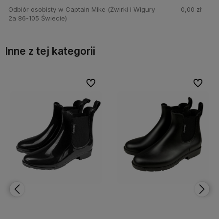
Odbiór osobisty w Captain Mike
(Żwirki i Wigury
0,00 zł
2a 86-105 Świecie)
Inne z tej kategorii
bionych
bionych
Do ulubionych
Do ulubionych
Do ulubi
Do ulubi