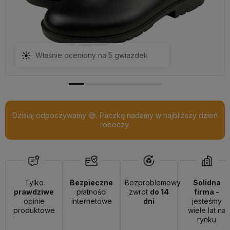
Właśnie oceniony na 5 gwiazdek
Dzisiaj odpoczywamy 😅. Paczkę nadamy w najbliższy dzień
roboczy.
Tylko
Bezpieczne
Bezproblemowy
Solidna
prawdziwe
płatności
zwrot
do 14
firma -
opinie
internetowe
dni
jesteśmy
produktowe
wiele lat na
rynku