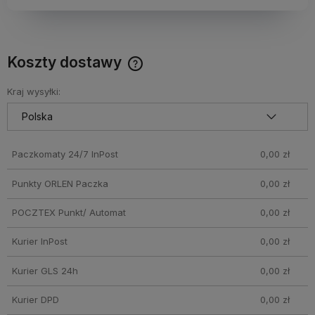
Koszty dostawy
Darmowy Paczkomat już od 160 zł! Leżaki, parasole i inne
produkty które nie mieszczą się do Paczkomatu nie
Kraj wysyłki:
wchodzą w skład promocji. Koszty wysyłki dla przesyłek
pobraniowych mogą być droższe
Paczkomaty 24/7 InPost
0,00 zł
Punkty ORLEN Paczka
0,00 zł
POCZTEX Punkt/ Automat
0,00 zł
Kurier InPost
0,00 zł
Kurier GLS 24h
0,00 zł
Kurier DPD
0,00 zł