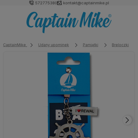
572775380
kontakt@captainmike.pl
CaptainMike
Udany upominek
Pamiątki
Breloczki