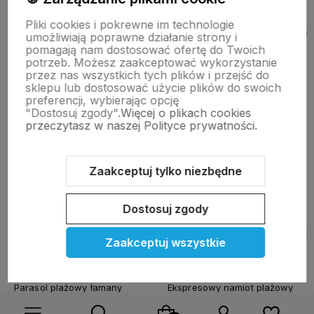
Pliki cookies i pokrewne im technologie
BESTSELLERY!
Zobacz więcej
umożliwiają poprawne działanie strony i
pomagają nam dostosować ofertę do Twoich
potrzeb. Możesz zaakceptować wykorzystanie
przez nas wszystkich tych plików i przejść do
Do ulubionych
Do ulubi
Wysyłka 24h
Wysyłka 24h
Wysyłka 24h
Wysyłka 24h
Wysyłka 24h
Wysyłka 24h
sklepu lub dostosować użycie plików do swoich
preferencji, wybierając opcję
"Dostosuj zgody".
Więcej o plikach cookies
przeczytasz w naszej Polityce prywatności.
Zaakceptuj tylko niezbędne
Dostosuj zgody
Zaakceptuj wszystkie
Parasol plażowy łamany
Ekspresowy namiot plażowy
160cm z filtrem UPF50+
POP UP samorozkładający
Captain Mike szary
Captain Mike®