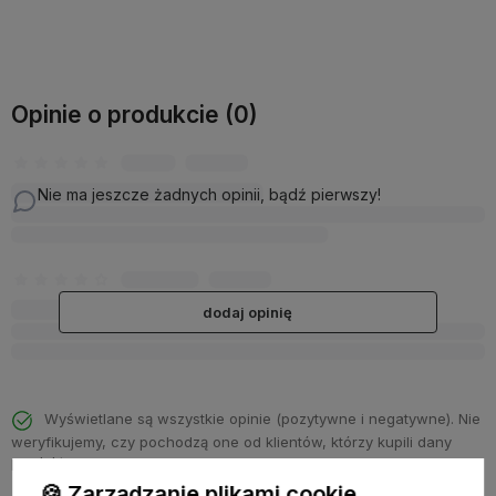
Powiadom o dostępności
Powiadom o dostępności
Opinie o produkcie (0)
Nie ma jeszcze żadnych opinii, bądź pierwszy!
dodaj opinię
Wyświetlane są wszystkie opinie (pozytywne i negatywne). Nie
weryfikujemy, czy pochodzą one od klientów, którzy kupili dany
produkt.
🍪 Zarządzanie plikami cookie