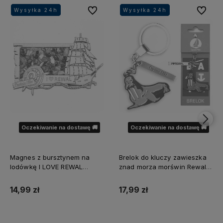
Do ulubionych
Do ulubi
Wysyłka 24h
Wysyłka 24h
Wysyłka 24h
Wysyłka 24h
Wysyłka 24h
Wysyłka 24h
Oczekiwanie na dostawę 🚚
Oczekiwanie na dostawę 🚚
Magnes z bursztynem na
Brelok do kluczy zawieszka
lodówkę I LOVE REWAL
znad morza morświn Rewal
Captain Mike®
Captain Mike®
14,99 zł
17,99 zł