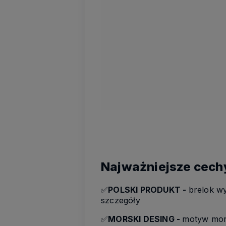
Najważniejsze cech
✅
POLSKI PRODUKT -
brelok w
szczegóły
✅
MORSKI DESING -
motyw mors