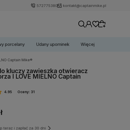
572775380
kontakt@captainmike.pl
wy porcelany
Udany upominek
Więcej
ELNO Captain Mike®
Wybierz coś dla siebie z naszej aktualnej
do kluczy zawieszka otwieracz
oferty lub zaloguj się, aby przywrócić dodane
rza I LOVE MIELNO Captain
produkty do listy z poprzedniej sesji.
4.95
Oceny: 31
ł
teraz i zapłać za 30 dni