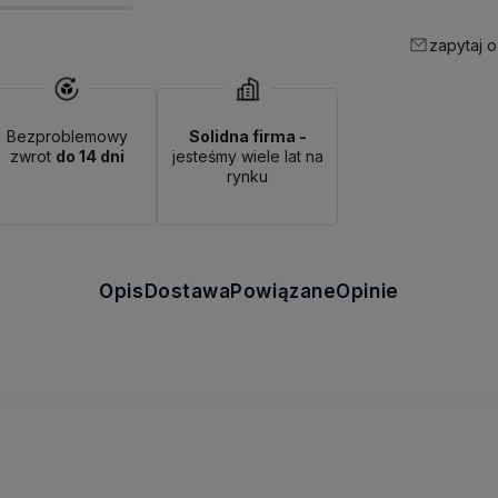
zapytaj o
Bezproblemowy
Solidna firma -
zwrot
do 14 dni
jesteśmy wiele lat na
rynku
Opis
Dostawa
Powiązane
Opinie