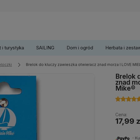
 i turystyka
SAILING
Dom i ogród
Herbata i zesta
eloczki
Brelok do kluczy zawieszka otwieracz znad morza I LOVE MI
Brelok 
znad mo
Mike®
Cena:
17,99 z
・Kup 