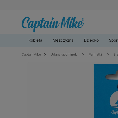
Kobieta
Mężczyzna
Dziecko
Sport
CaptainMike
Udany upominek
Pamiątki
Br