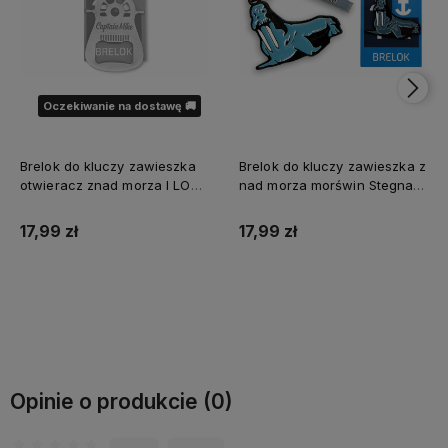
Oczekiwanie na dostawę 🚚
Brelok do kluczy zawieszka
Brelok do kluczy zawieszka z
otwieracz znad morza I LOVE
nad morza morświn Stegna
STEGNA Captain Mike®
Captain Mike®
17,99 zł
17,99 zł
Powiadom o dostępności
Do koszyka
Opinie o produkcie (0)