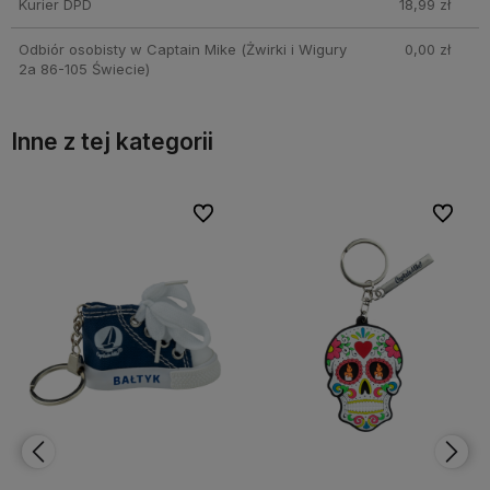
Kurier DPD
18,99 zł
Odbiór osobisty w Captain Mike
(Żwirki i Wigury
0,00 zł
2a 86-105 Świecie)
Inne z tej kategorii
bionych
bionych
Do ulubionych
Do ulubionych
Do ulubi
Do ulubi