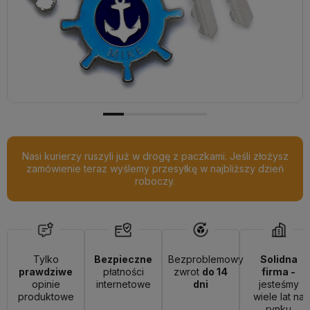
Nasi kurierzy ruszyli już w drogę z paczkami. Jeśli złożysz
zamówienie teraz wyślemy przesyłkę w najbliższy dzień
roboczy.
Tylko
Bezpieczne
Bezproblemowy
Solidna
prawdziwe
płatności
zwrot
do 14
firma -
opinie
internetowe
dni
jesteśmy
produktowe
wiele lat na
rynku