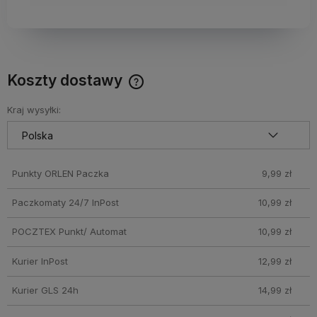
Koszty dostawy
Darmowy Paczkomat już od 160 zł! Leżaki, parasole i inne
produkty które nie mieszczą się do Paczkomatu nie
Kraj wysyłki:
wchodzą w skład promocji. Koszty wysyłki dla przesyłek
pobraniowych mogą być droższe
Punkty ORLEN Paczka
9,99 zł
Paczkomaty 24/7 InPost
10,99 zł
POCZTEX Punkt/ Automat
10,99 zł
Kurier InPost
12,99 zł
Kurier GLS 24h
14,99 zł