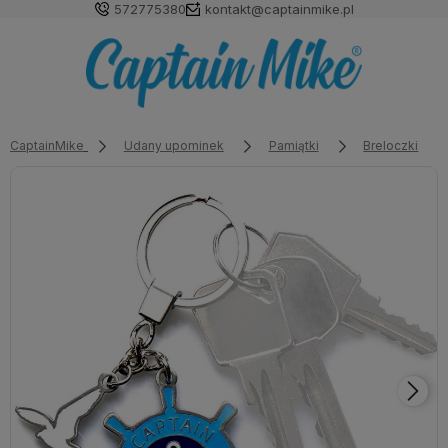
572775380
kontakt@captainmike.pl
CaptainMike
Udany upominek
Pamiątki
Breloczki