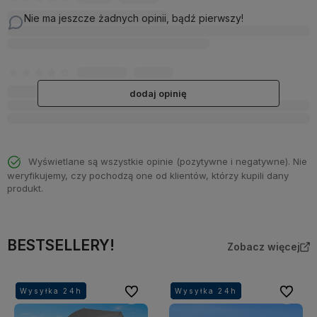
Nie ma jeszcze żadnych opinii, bądź pierwszy!
dodaj opinię
Wyświetlane są wszystkie opinie (pozytywne i negatywne). Nie
weryfikujemy, czy pochodzą one od klientów, którzy kupili dany
produkt.
BESTSELLERY!
Zobacz więcej
Do ulubionych
Do ulubi
Wysyłka 24h
Wysyłka 24h
Wysyłka 24h
Wysyłka 24h
Wysyłka 24h
Wysyłka 24h
Wysyłka 24h
Wysyłka 24h