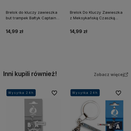
Brelok Do Kluczy Zawieszka
Brelok do kluczy zawieszka
z Meksykańską Czaszką
pirat z chustą Captain Mike
Captain Mike
14,99 zł
14,99 zł
Do koszyka
Do koszyka
Inni kupili również!
Zobacz więcej
Do ulubionych
Do ulubi
Wysyłka 24h
Wysyłka 24h
Wysyłka 24h
Wysyłka 24h
Wysyłka 24h
Wysyłka 24h
Wysyłka 24h
Wysyłka 24h