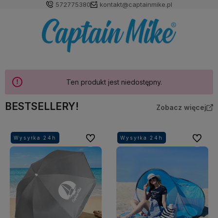
572775380
kontakt@captainmike.pl
Ten produkt jest niedostępny.
BESTSELLERY!
Zobacz więcej
Do ulubionych
Do ulubi
Wysyłka 24h
Wysyłka 24h