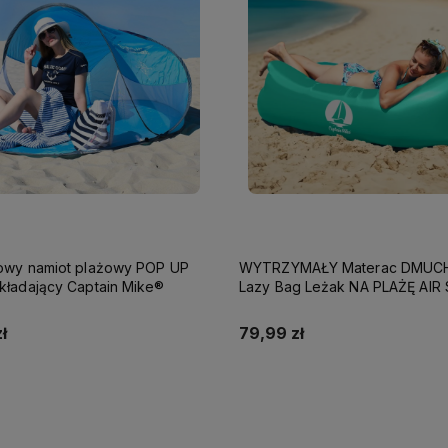
owy namiot plażowy POP UP
WYTRZYMAŁY Materac DMUC
kładający Captain Mike®
Lazy Bag Leżak NA PLAŻĘ AIR
240x70 Captain Mike
ł
79,99 zł
Do koszyka
Do koszyka