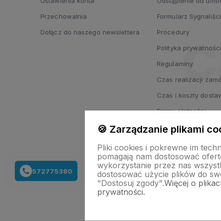
Ustawienia konta
Odstąpienie od um
Przechowalnia
Formularz Sygnaliści
Dołącz do naszego newslettera
Procedury
Polityka prywatnośc
Regulaminy
Czas realizacji zam
Czas i koszty dosta
Formy płatności
Ochrona danych o
🍪 Zarządzanie plikami co
Regulamin zwrotów i
Pliki cookies i pokrewne im tech
pomagają nam dostosować ofert
Warunki korzystania
wykorzystanie przez nas wszystki
572775380
dostosować użycie plików do swo
internetowej PL (DS
"Dostosuj zgody".
Więcej o plika
prywatności.
Sklep i