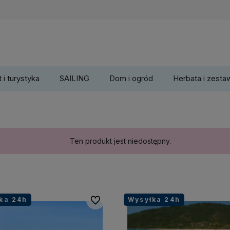
 i turystyka
SAILING
Dom i ogród
Herbata i zesta
Ten produkt jest niedostępny.
ka 24h
Wysyłka 24h
Do ulubionych