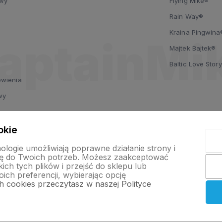
owy
Flying Mike®
Rain Way®
Kraina Pingwina
i
Majtek Bajtek®
Baltic Love Stor
ówienia
wy
sobowych
okie
 reklamacji
nologie umożliwiają poprawne działanie strony i
ę do Twoich potrzeb. Możesz zaakceptować
 ze strony
ch tych plików i przejść do sklepu lub
ich preferencji, wybierając opcję
A)
ch cookies przeczytasz w naszej Polityce
nternetowy Shoper Premium
Szablon Shoper Modern 3.0™
od GrowC