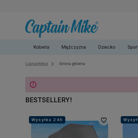
Kobieta
Mężczyzna
Dziecko
Sport
CaptainMike
Strona główna
BESTSELLERY!
Wysyłka 24h
Wysył
Do ulubionych