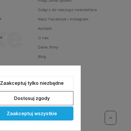
Połączenie spółek
Dołącz do naszego newslettera
®
Nasz Facebook i Instagram
Kontakt
y®
O nas
Dane firmy
Blog
Zaakceptuj tylko niezbędne
Dostosuj zgody
Zaakceptuj wszystkie
ommerce