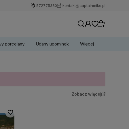
572775380
kontakt@captainmike.pl
wy porcelany
Udany upominek
Więcej
Wybierz coś dla siebie z naszej aktualnej
oferty lub zaloguj się, aby przywrócić dodane
produkty do listy z poprzedniej sesji.
Zobacz więcej
Do ulubionych