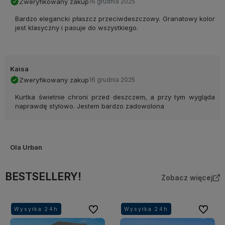
Zweryfikowany zakup
16 grudnia 2025
Bardzo elegancki płaszcz przeciwdeszczowy. Granatowy kolor
jest klasyczny i pasuje do wszystkiego.
Kaisa
Zweryfikowany zakup
16 grudnia 2025
Kurtka świetnie chroni przed deszczem, a przy tym wygląda
naprawdę stylowo. Jestem bardzo zadowolona
Ola Urban
Zweryfikowany zakup
16 grudnia 2025
BESTSELLERY!
Idealna do miasta. Lekka, wygodna i nie przemaka nawet przy
Zobacz więcej
większym deszczu.
Do ulubionych
Do ulubi
Wysyłka 24h
Wysyłka 24h
Wysyłka 24h
Wysyłka 24h
Wysyłka 24h
Wysyłka 24h