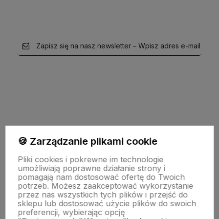
Monika
Zweryfikowany zakup
16 grudnia 2025
Kaptur dobrze chroni przed deszczem, a całość wygląda
Zapisz się na nasz newsletter – Wpisz adres e-mail
estetycznie
Paulina
Zweryfikowany zakup
16 grudnia 2025
Kurtka zgodna z opisem, rozmiar idealny. Polecam
polityce prywatności
🍪 Zarządzanie plikami cookie
Karolina
Pliki cookies i pokrewne im technologie
Moje konto
Zweryfikowany zakup
16 grudnia 2025
umożliwiają poprawne działanie strony i
pomagają nam dostosować ofertę do Twoich
Świetny wybór na wiosnę i jesień. Granat wygląda bardzo
potrzeb. Możesz zaakceptować wykorzystanie
elegancko
przez nas wszystkich tych plików i przejść do
Pomoc
sklepu lub dostosować użycie plików do swoich
preferencji, wybierając opcję