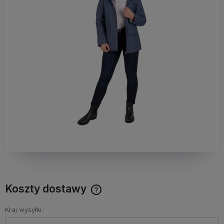
Koszty dostawy
Darmowy Paczkomat już od 160 zł! Leżaki, parasole i inne
produkty które nie mieszczą się do Paczkomatu nie
Kraj wysyłki:
wchodzą w skład promocji. Koszty wysyłki dla przesyłek