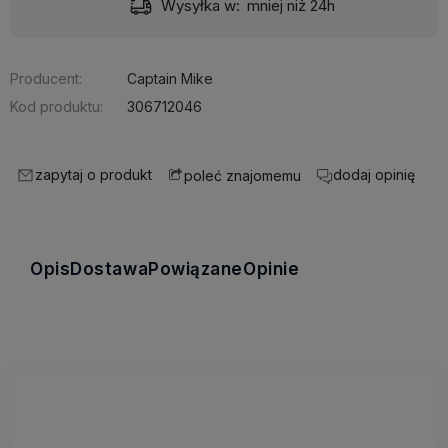
Wysyłka w:
mniej niż 24h
Producent:
Captain Mike
Kod produktu:
306712046
zapytaj o produkt
dodaj opinię
poleć znajomemu
Opis
Dostawa
Powiązane
Opinie