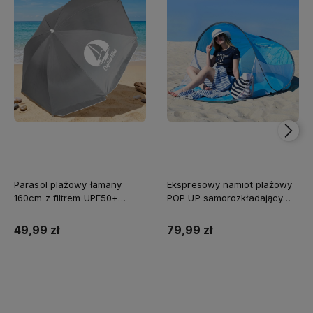
Magdalena
Zweryfikowany zakup
16 grudnia 2025
Bardzo dobra jakość wykonania. Materiał solidny, zamki
porządne
Natalia
Zweryfikowany zakup
16 grudnia 2025
Ładnie się układa na sylwetce, nie jest zbyt szeroka. Fajny,
kobiecy fason
Parasol plażowy łamany
Ekspresowy namiot plażowy
160cm z filtrem UPF50+
POP UP samorozkładający
Captain Mike szary
Captain Mike®
Ewelina
49,99 zł
79,99 zł
Zweryfikowany zakup
16 grudnia 2025
Noszę ją codziennie do pracy. Praktyczna i elegancka
jednocześnie
Do koszyka
Do koszyka