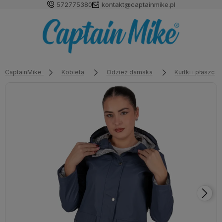
572775380
kontakt@captainmike.pl
CaptainMike
Kobieta
Odzież damska
Kurtki i płaszcz