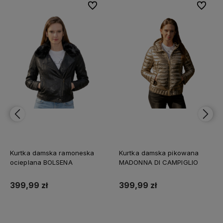
bionych
bionych
Do ulubionych
Do ulubionych
Do ulubi
Do ulubi
Kurtka damska ramoneska
Kurtka damska pikowana
ocieplana BOLSENA
MADONNA DI CAMPIGLIO
399,99 zł
399,99 zł
Do koszyka
Do koszyka