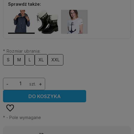
Sprawdź także:
*
Rozmiar ubrania:
S
M
L
XL
XXL
-
szt.
+
DO KOSZYKA
*
- Pole wymagane