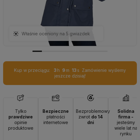
Kup w przeciągu:
3
9
12
Zamówienie wyślemy
jeszcze dzisiaj!
Tylko
Bezpieczne
Bezproblemowy
Solidna
prawdziwe
płatności
zwrot
do 14
firma -
opinie
internetowe
dni
jesteśmy
produktowe
wiele lat na
rynku