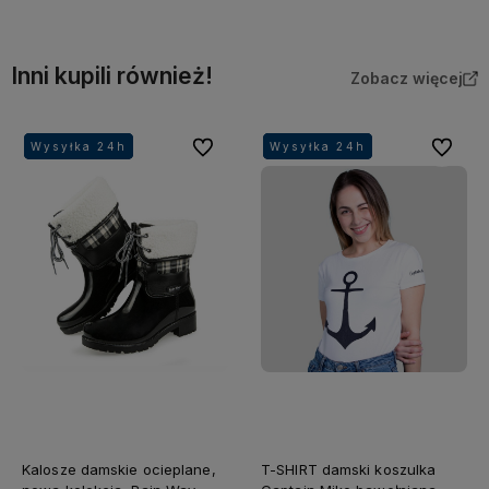
Inni kupili również!
Zobacz więcej
Do ulubionych
Do ulubi
Wysyłka 24h
Wysyłka 24h
Wysyłka 24h
Wysyłka 24h
Wysyłka 24h
Wysyłka 24h
Wysyłka 24h
Wysyłka 24h
Kalosze damskie ocieplane,
T-SHIRT damski koszulka