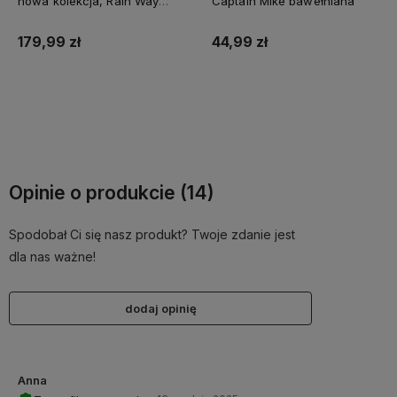
nowa kolekcja, Rain Way
Captain Mike bawełniana
czarne, kratka
179,99 zł
44,99 zł
Do koszyka
Do koszyka
Opinie o produkcie (14)
Spodobał Ci się nasz produkt? Twoje zdanie jest
dla nas ważne!
dodaj opinię
Anna